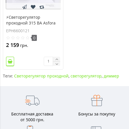
⚡Светорегулятор
проходной 315 ВА Asfora
белый (EPH6600121)
EPH6600121
0
2 159
грн.
Теги:
Светорегулятор проходной
,
светорегулятор
,
диммер
Бесплатная доставка
Бонусы за покупку
от 5000 грн.