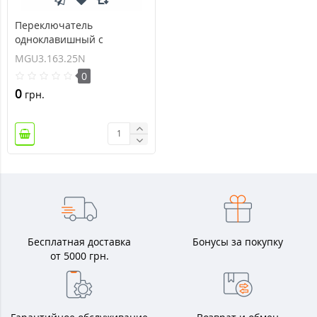
Переключатель
одноклавишный с
индикационной
MGU3.163.25N
подсветкой Unica 16А
0
MGU3.163.25N
0
грн.
Бесплатная доставка
Бонусы за покупку
от 5000 грн.