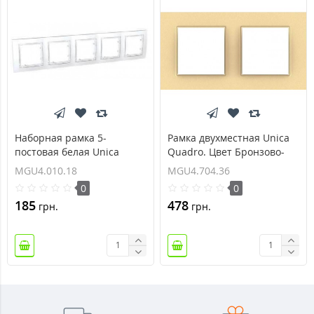
Наборная рамка 5-
Рамка двухместная Unica
постовая белая Unica
Quadro. Цвет Бронзово-
Colors MGU4.010.18
жемчужный MGU4.704.36
MGU4.010.18
MGU4.704.36
0
0
185
478
грн.
грн.