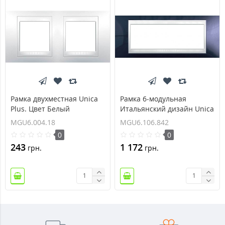
Рамка двухместная Unica
Рамка 6-модульная
Plus. Цвет Белый
Итальянский дизайн Unica
MGU6.004.18
Plus. Цвет Индиго
MGU6.004.18
MGU6.106.842
MGU6.106.842
0
0
243
1 172
грн.
грн.