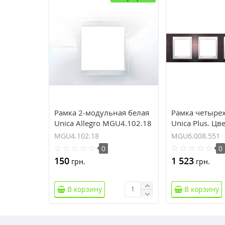
Рамка 2-модульная белая
Рамка четыре
Unica Allegro MGU4.102.18
Unica Plus. Цв
Терракотовый
MGU4.102.18
MGU6.008.551
MGU6.008.551
0
0
150
1 523
грн.
грн.
В корзину
В корзину