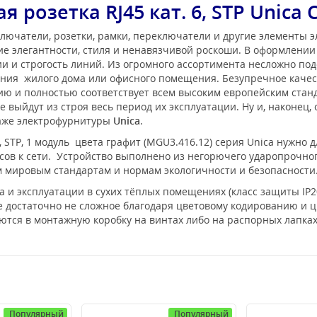
розетка RJ45 кат. 6, STP Unica 
лючатели, розетки, рамки, переключатели и другие элементы 
е элегантности, стиля и ненавязчивой роскоши. В оформлени
 и строгость линий. Из огромного ассортимента несложно под
ения жилого дома или офисного помещения. Безупречное каче
нию и полностью соответствует всем высоким европейским ста
 выйдут из строя весь период их эксплуатации. Ну и, наконец,
таже электрофурнитуры
Unica
.
, STP, 1 модуль цвета графит (MGU3.416.12) серия Unica нужно
в к сети. Устройство выполнено из негорючего ударопрочног
ем мировым стандартам и нормам экологичности и безопасности
и эксплуатации в сухих тёплых помещениях (класс защиты IP20
е достаточно не сложное благодаря цветовому кодированию и 
тся в монтажную коробку на винтах либо на распорных лапках
Популярный
Популярный