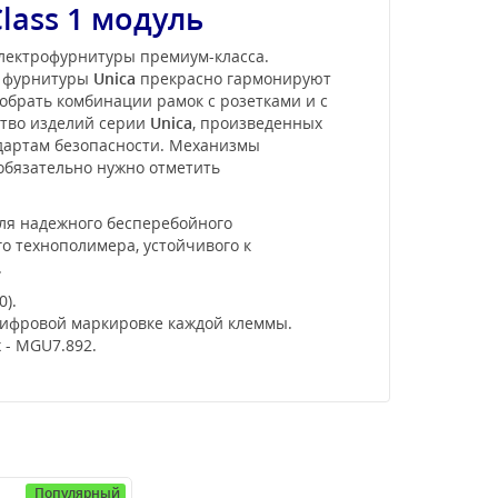
Class 1 модуль
электрофурнитуры премиум-класса.
и фурнитуры
Unica
прекрасно гармонируют
обрать комбинации рамок с розетками и с
ство изделий серии
Unica
, произведенных
ндартам безопасности. Механизмы
 обязательно нужно отметить
 для надежного бесперебойного
о технополимера, устойчивого к
.
).
цифровой маркировке каждой клеммы.
 - MGU7.892.
Популярный