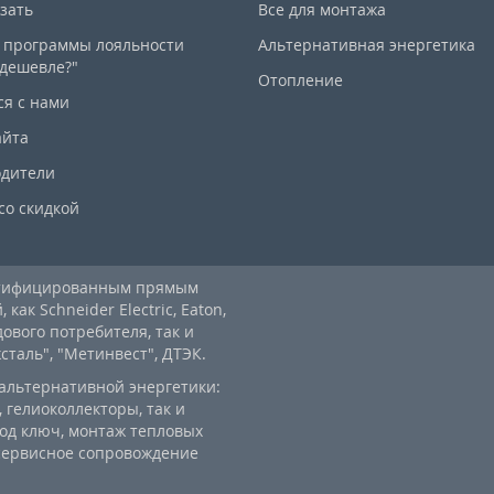
азать
Все для монтажа
 программы лояльности
Альтернативная энергетика
дешевле?"
Отопление
ся с нами
айта
дители
со скидкой
ртифицированным прямым
ак Schneider Electric, Eaton,
дового потребителя, так и
аль", "Метинвест", ДТЭК.
альтернативной энергетики:
 гелиоколлекторы, так и
од ключ, монтаж тепловых
 сервисное сопровождение