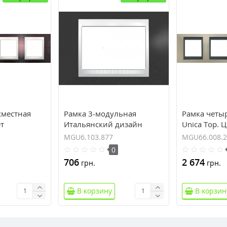
хместная
Рамка 3-модульная
Рамка четы
ет
Итальянский дизайн
Unica Top. 
Unica Plus. Цвет Серо-
никель/Гра
MGU6.103.877
MGU66.008.2
зеленый MGU6.103.877
MGU66.008
0
706
2 674
грн.
грн.
В корзину
В корзин