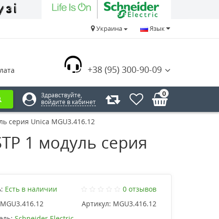
Украина
Язык
+38 (95) 300-90-09
лата
0
Здравствуйте,
войдите в кабинет
уль серия Unica MGU3.416.12
STP 1 модуль серия
:
Есть в наличии
0 отзывов
MGU3.416.12
Артикул:
MGU3.416.12
ель:
Schneider Electric