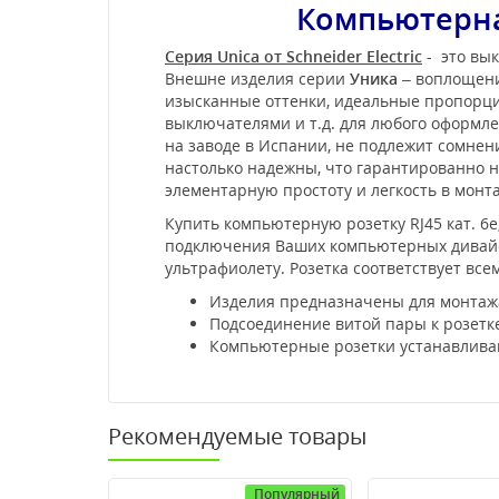
Компьютерная 
Серия Unica от Schneider Electric
- это вык
Внешне изделия серии
Уника
– воплощени
изысканные оттенки, идеальные пропорции
выключателями и т.д. для любого оформл
на заводе в Испании, не подлежит сомне
настолько надежны, что гарантированно не
элементарную простоту и легкость в мон
Купить компьютерную розетку RJ45 кат. 6е
подключения Ваших компьютерных дивайсо
ультрафиолету. Розетка соответствует вс
Изделия предназначены для монтажа 
Подсоединение витой пары к розетк
Компьютерные розетки устанавливаю
Рекомендуемые товары
Популярный