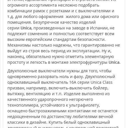
огромного ассортимента несложно подобрать
комбинации рамок с розетками и с выключателями и
т.д. для любого оформления жилого дома или офисного
помещения. Безупречное качество изделий
серии
Unica
, произведенных на заводе в Испании, не
подлежит сомнению и полностью соответствует всем
высоким европейским стандартам безопасности.
Механизмы настолько надежны, что гарантированно не
выйдут из строя весь период их эксплуатации. Ну и,
наконец, обязательно нужно отметить элементарную
простоту и легкость в монтаже электрофурнитуры
Unica
.
Двухполюсные выключатели нужны для того, чтобы
одновременно разорвать ноль и фазу. Двухполюсный
одноклавишный выключатель 16A серии Unica Class
призван, например, включить-выключить бойлер,
вытяжку, вентиляцию и т.п. Изделие выполнено из
качественного ударопрочного негорючего
технополимера, устойчивого к ультрафиолету,
оснащено быстрозажимными контактами не останется
недооцененным по достоинству любителями вечной
классики в дизайне. Купить белый одноклавишный
двухполюсный выключатель с контрольной подсветкой,