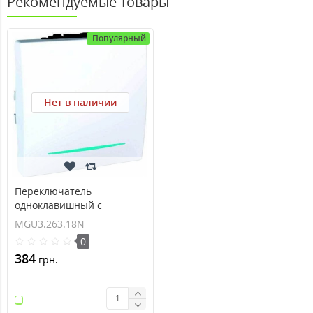
Рекомендуемые товары
Популярный
Нет в наличии
Переключатель
одноклавишный с
индикационной
MGU3.263.18N
подсветкой Unica 16А
0
MGU3.263.18N
384
грн.