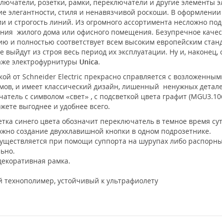
лючатели, розетки, рамки, переключатели и другие элементы 
е элегантности, стиля и ненавязчивой роскоши. В оформлени
 и строгость линий. Из огромного ассортимента несложно под
ения жилого дома или офисного помещения. Безупречное каче
нию и полностью соответствует всем высоким европейским ста
 выйдут из строя весь период их эксплуатации. Ну и, наконец,
таже электрофурнитуры
Unica
.
ой от Schneider Electric прекрасно справляется с возложенным
в, и имеет классический дизайн, лишенный ненужных деталей.
ль с символом «свет» , с подсветкой цвета графит (MGU3.106.
жете выгоднее и удобнее всего.
тка синего цвета обозначит переключатель в темное время сут
ожно создание двухклавишной кнопки в одном подрозетнике.
уществляется при помощи суппорта на шурупах либо распорны
льно.
декоративная рамка.
 технополимер, устойчивый к ультрафиолету