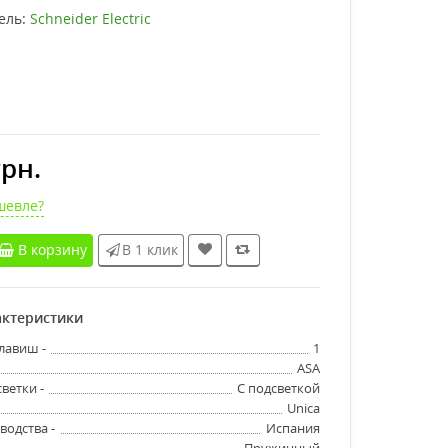
ель:
Schneider Electric
грн.
шевле?
В корзину
В 1 клик
ктеристики
лавиш -
1
ASA
ветки -
С подсветкой
Unica
водства -
Испания
Пружинный