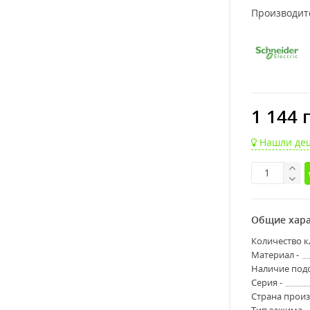
Производит
1 144 
Нашли де
Общие хара
Количество к
Материал -
Наличие подс
Серия -
Страна произ
Тип зажима -