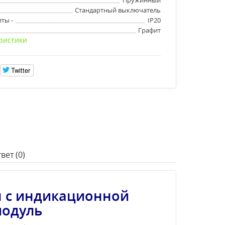
Стандартный выключатель
ты -
IP20
Графит
ристики
Twitter
вет (0)
я с индикационной
модуль