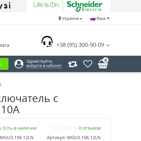
Украина
Язык
+38 (95) 300-90-09
лата
0
Здравствуйте,
войдите в кабинет
N
лючатель с
 10А
:
Есть в наличии
0 отзывов
MGU3.106.12LN
Артикул:
MGU3.106.12LN