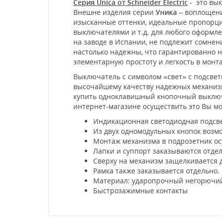
Серия Unica от Schneider Electric
- это вык
Внешне изделия серии
Уника
– воплощени
изысканные оттенки, идеальные пропорции
выключателями и т.д. для любого оформл
на заводе в Испании, не подлежит сомне
настолько надежны, что гарантированно не
элементарную простоту и легкость в мон
Выключатель с символом «свет» с подсветк
высочайшему качеству надежных механизмо
купить одноклавишный кнопочный выключате
интернет-магазине осуществить это Вы мо
Индикационная светодиодная подсве
Из двух одномодульных кнопок возм
Монтаж механизма в подрозетник ос
Лапки и суппорт заказываются отде
Сверху на механизм защелкивается 
Рамка также заказывается отдельно.
Материал: ударопрочный негорючий
Быстрозажимные контакты