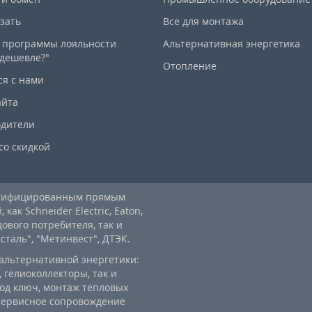
азать
Все для монтажа
 программы лояльности
Альтернативная энергетика
дешевле?"
Отопление
ся с нами
айта
дители
со скидкой
ртифицированным прямым
ак Schneider Electric, Eaton,
дового потребителя, так и
аль", "Метинвест", ДТЭК.
альтернативной энергетики:
 гелиоколлекторы, так и
од ключ, монтаж тепловых
 сервисное сопровождение