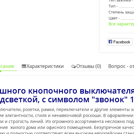
Тип -
Степень защи
Цвет -
Все характе
Facebook
сание
Характеристики
Отзывы (0)
Вопрос - от
шного кнопочного выключател
дсветкой, с символом "звонок" 
лючатели, розетки, рамки, переключатели и другие элементы 
е элегантности, стиля и ненавязчивой роскоши. В оформлени
 и строгость линий. Из огромного ассортимента несложно под
ения жилого дома или офисного помещения. Безупречное каче
нию и полностью соответствует всем высоким европейским ста