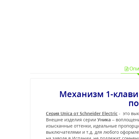
Опи
Механизм 1-клави
по
Серия Unica от Schneider Electric
- это вык
Внешне изделия серии
Уника
– воплощени
изысканные оттенки, идеальные пропорции
выключателями и т.д. для любого оформл
на заводе в Испании, не подлежит сомне