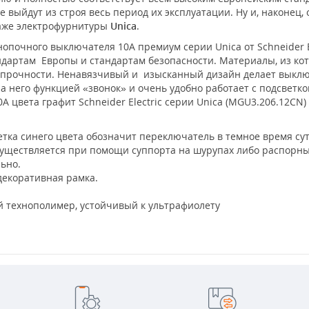
 выйдут из строя весь период их эксплуатации. Ну и, наконец,
таже электрофурнитуры
Unica
.
опочного выключателя 10А премиум серии Unica от Schneider El
ндартам Европы и стандартам безопасности. Материалы, из ко
прочности. Ненавязчивый и изысканный дизайн делает выключ
а него функцией «звонок» и очень удобно работает с подсвет
А цвета графит Schneider Electric серии Unica (MGU3.206.12СN)
тка синего цвета обозначит переключатель в темное время сут
уществляется при помощи суппорта на шурупах либо распорны
льно.
декоративная рамка.
 технополимер, устойчивый к ультрафиолету