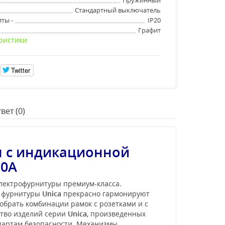
Стандартный выключатель
ты -
IP20
Графит
ристики
Twitter
вет (0)
я с индикационной
10А
электрофурнитуры премиум-класса.
и фурнитуры
Unica
прекрасно гармонируют
обрать комбинации рамок с розетками и с
ство изделий серии
Unica
, произведенных
ндартам безопасности. Механизмы