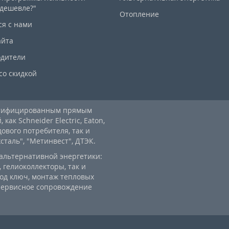
дешевле?"
Отопление
ся с нами
айта
дители
со скидкой
ртифицированным прямым
ак Schneider Electric, Eaton,
дового потребителя, так и
аль", "Метинвест", ДТЭК.
альтернативной энергетики:
 гелиоколлекторы, так и
од ключ, монтаж тепловых
 сервисное сопровождение