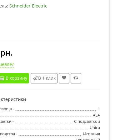
ель:
Schneider Electric
грн.
шевле?
В корзину
В 1 клик
ктеристики
лавиш -
1
ASA
ветки -
С подсветкой
Unica
водства -
Испания
Пружинный