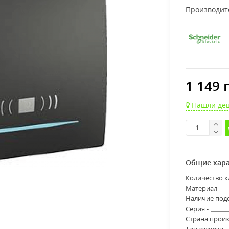
Производит
1 149 
Нашли де
Общие хара
Количество к
Материал -
Наличие подс
Серия -
Страна произ
Тип зажима -