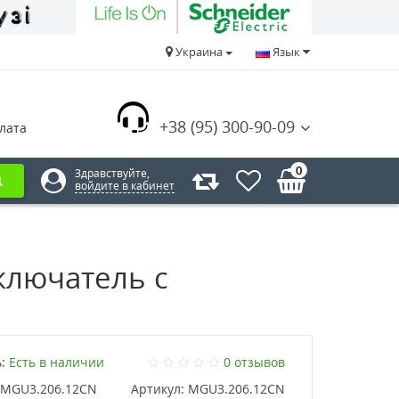
Украина
Язык
+38 (95) 300-90-09
лата
0
Здравствуйте,
войдите в кабинет
лючатель с
:
Есть в наличии
0 отзывов
MGU3.206.12CN
Артикул:
MGU3.206.12CN