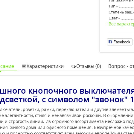
Тип -
Степень защи
Цвет -
Все характе
Facebook
сание
Характеристики
Отзывы (0)
Вопрос - от
шного кнопочного выключател
дсветкой, с символом "звонок" 
лючатели, розетки, рамки, переключатели и другие элементы 
е элегантности, стиля и ненавязчивой роскоши. В оформлени
 и строгость линий. Из огромного ассортимента несложно под
ения жилого дома или офисного помещения. Безупречное каче
нию и полностью соответствует всем высоким европейским ста