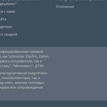
дешевле?"
Отопление
ся с нами
айта
дители
со скидкой
ртифицированным прямым
ак Schneider Electric, Eaton,
дового потребителя, так и
аль", "Метинвест", ДТЭК.
альтернативной энергетики:
 гелиоколлекторы, так и
од ключ, монтаж тепловых
 сервисное сопровождение