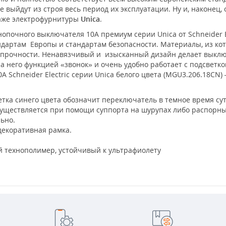
 выйдут из строя весь период их эксплуатации. Ну и, наконец,
таже электрофурнитуры
Unica
.
опочного выключателя 10А премиум серии Unica от Schneider El
ндартам Европы и стандартам безопасности. Материалы, из ко
прочности. Ненавязчивый и изысканный дизайн делает выключ
а него функцией «звонок» и очень удобно работает с подсвет
А Schneider Electric серии Unica белого цвета (MGU3.206.18СN)
тка синего цвета обозначит переключатель в темное время сут
уществляется при помощи суппорта на шурупах либо распорны
льно.
декоративная рамка.
 технополимер, устойчивый к ультрафиолету