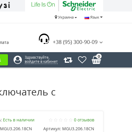
Украина
Язык
+38 (95) 300-90-09
лата
0
Здравствуйте,
войдите в кабинет
лючатель с
:
Есть в наличии
0 отзывов
MGU3.206.18CN
Артикул:
MGU3.206.18CN