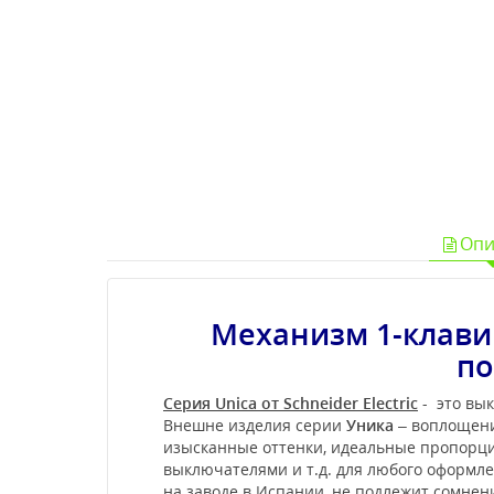
Опи
Механизм 1-клави
по
Серия Unica от Schneider Electric
- это вык
Внешне изделия серии
Уника
– воплощени
изысканные оттенки, идеальные пропорции
выключателями и т.д. для любого оформл
на заводе в Испании, не подлежит сомне