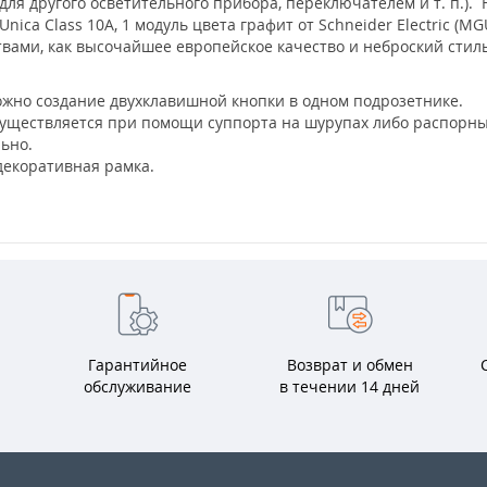
я другого осветительного прибора, переключателем и т. п.). 
a Class 10А, 1 модуль цвета графит от Schneider Electric (MGU3
вами, как высочайшее европейское качество и неброский сти
ожно создание двухклавишной кнопки в одном подрозетнике.
уществляется при помощи суппорта на шурупах либо распорны
льно.
декоративная рамка.
Гарантийное
Возврат и обмен
обслуживание
в течении 14 дней