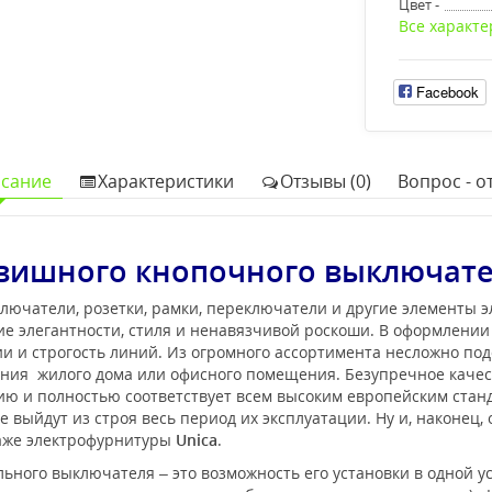
Цвет -
Все характе
Facebook
сание
Характеристики
Отзывы (0)
Вопрос - от
вишного кнопочного выключател
лючатели, розетки, рамки, переключатели и другие элементы 
е элегантности, стиля и ненавязчивой роскоши. В оформлени
 и строгость линий. Из огромного ассортимента несложно под
ения жилого дома или офисного помещения. Безупречное каче
нию и полностью соответствует всем высоким европейским ста
 выйдут из строя весь период их эксплуатации. Ну и, наконец,
таже электрофурнитуры
Unica
.
ного выключателя – это возможность его установки в одной у