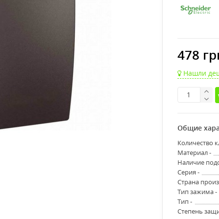
478 гр
Нашли де
Общие хара
Количество к
Материал -
Наличие подс
Серия -
Страна произ
Тип зажима -
Тип -
Степень защи