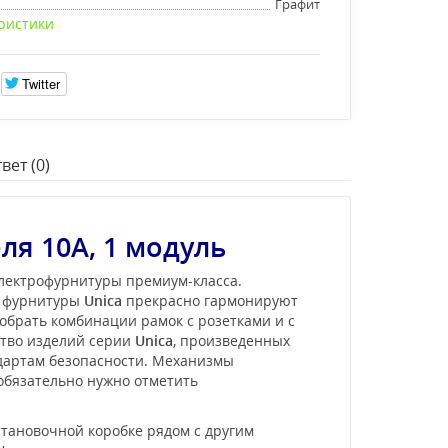
Графит
ристики
Twitter
вет (0)
я 10А, 1 модуль
электрофурнитуры премиум-класса.
и фурнитуры
Unica
прекрасно гармонируют
обрать комбинации рамок с розетками и с
ство изделий серии
Unica
, произведенных
ндартам безопасности. Механизмы
 обязательно нужно отметить
становочной коробке рядом с другим