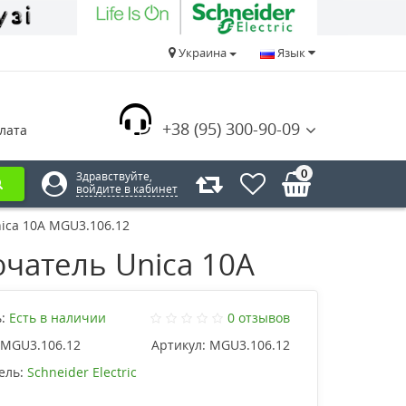
Украина
Язык
+38 (95) 300-90-09
лата
0
Здравствуйте,
войдите в кабинет
ca 10А MGU3.106.12
атель Unica 10А
:
Есть в наличии
0 отзывов
MGU3.106.12
Артикул:
MGU3.106.12
ель:
Schneider Electric