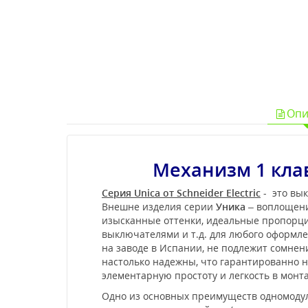
Опи
Механизм 1 кла
Серия Unica от Schneider Electric
- это вык
Внешне изделия серии
Уника
– воплощени
изысканные оттенки, идеальные пропорции
выключателями и т.д. для любого оформл
на заводе в Испании, не подлежит сомне
настолько надежны, что гарантированно не
элементарную простоту и легкость в мон
Одно из основных преимуществ одномодуль