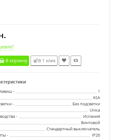
н.
шевле?
В корзину
В 1 клик
ктеристики
лавиш -
1
ASA
ветки -
Без подсветки
Unica
водства -
Испания
Винтовой
Стандартный выключатель
ты -
IP20