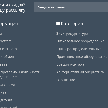
ия и скидок?
шу рассылку
ормация
Категории
ы
Электрофурнитура
-system
Низковольное оборудование
а и оплата
Щиты распределительные
 и обмен
Промышленное оборудование
азать
Все для монтажа
 программы лояльности
Альтернативная энергетика
дешевле?"
Отопление
ся с нами
айта
дители
со скидкой