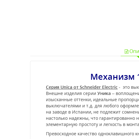
Опи
Механизм 
Серия Unica от Schneider Electric
- это вык
Внешне изделия серии
Уника
– воплощени
изысканные оттенки, идеальные пропорции
выключателями и т.д. для любого оформл
на заводе в Испании, не подлежит сомне
настолько надежны, что гарантированно не
элементарную простоту и легкость в мон
Превосходное качество одноклавишного кн