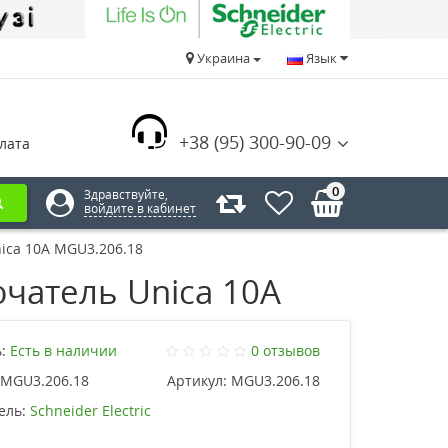
Украина
Язык
+38 (95) 300-90-09
лата
0
Здравствуйте,
войдите в кабинет
ca 10А MGU3.206.18
атель Unica 10А
:
Есть в наличии
0 отзывов
MGU3.206.18
Артикул:
MGU3.206.18
ель:
Schneider Electric