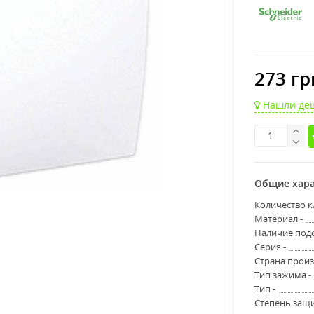
273 гр
Нашли де
Общие хара
Количество к
Материал -
Наличие подс
Серия -
Страна произ
Тип зажима -
Тип -
Степень защи