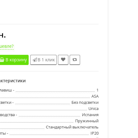
н.
шевле?
В корзину
В 1 клик
ктеристики
лавиш -
1
ASA
ветки -
Без подсветки
Unica
водства -
Испания
Пружинный
Стандартный выключатель
ты -
IP20