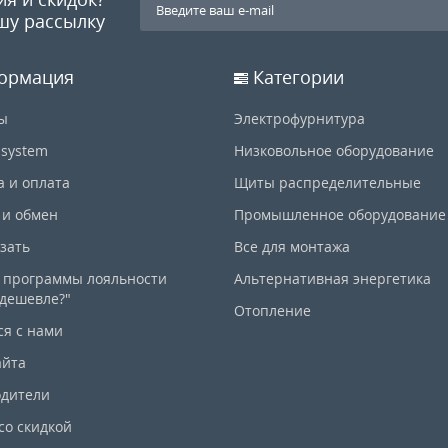
шу рассылку
ормация
Категории
ы
Электрофурнитура
-system
Низковольное оборудование
а и оплата
Щиты распределительные
 и обмен
Промышленное оборудование
азать
Все для монтажа
 программы лояльности
Альтернативная энергетика
дешевле?"
Отопление
ся с нами
айта
дители
со скидкой