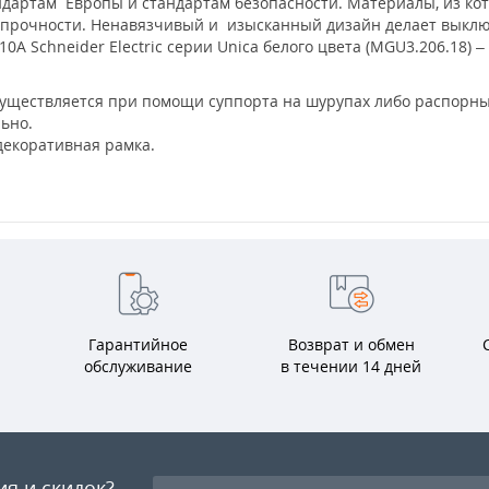
ндартам Европы и стандартам безопасности. Материалы, из ко
прочности. Ненавязчивый и изысканный дизайн делает выключ
 Schneider Electric серии Unica белого цвета (MGU3.206.18) –
уществляется при помощи суппорта на шурупах либо распорны
льно.
декоративная рамка.
Гарантийное
Возврат и обмен
обслуживание
в течении 14 дней
ия и скидок?