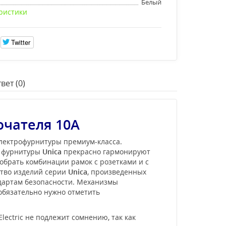
Белый
ристики
Twitter
вет (0)
чателя 10А
электрофурнитуры премиум-класса.
и фурнитуры
Unica
прекрасно гармонируют
обрать комбинации рамок с розетками и с
ство изделий серии
Unica
, произведенных
ндартам безопасности. Механизмы
 обязательно нужно отметить
ectric не подлежит сомнению, так как