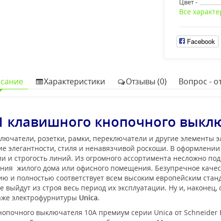
Цвет -
Все характе
Facebook
сание
Характеристики
Отзывы (0)
Вопрос - от
1 клавишного кнопочного выклю
лючатели, розетки, рамки, переключатели и другие элементы 
е элегантности, стиля и ненавязчивой роскоши. В оформлени
 и строгость линий. Из огромного ассортимента несложно под
ения жилого дома или офисного помещения. Безупречное каче
нию и полностью соответствует всем высоким европейским ста
 выйдут из строя весь период их эксплуатации. Ну и, наконец,
таже электрофурнитуры
Unica
.
опочного выключателя 10А премиум серии Unica от Schneider El