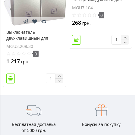
итальянского дизайна
MGU7.104
металл Unica MGU7.104
0
268
грн.
Выключатель
двухклавишный для
жалюзи с фиксацией 10А
MGU3.208.30
серия Unica MGU3.208.30
0
1 217
грн.
Бесплатная доставка
Бонусы за покупку
от 5000 грн.