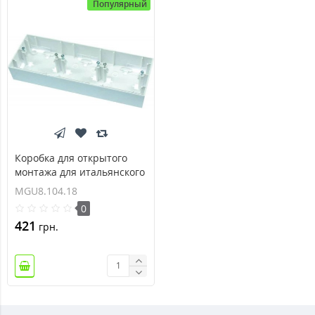
Популярный
Коробка для открытого
монтажа для итальянского
дизайна
MGU8.104.18
четырехмодульная Unica
0
MGU8.104.18
421
грн.