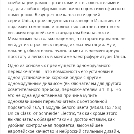
комбинации рамок с розетками и с выключателями и
т.д. для любого оформления жилого дома или офисного
помещения. Безупречное качество изделий
серии
Unica
, произведенных на заводе в Испании, не
подлежит сомнению и полностью соответствует всем
высоким европейским стандартам безопасности.
Механизмы настолько надежны, что гарантированно не
выйдут из строя весь период их эксплуатации. Ну и,
наконец, обязательно нужно отметить элементарную
простоту и легкость в монтаже электрофурнитуры
Unica
.
Одно из основных преимуществ одномодульного
переключателя – это возможность его установки в
одной установочной коробке рядом с другим
одномодульным дивайсом (выключателем для другого
осветительного прибора, переключателем и т. п.). Но
это не одна единственная причина купить
одноклавишный переключатель с контрольной
подсветкой 16А, 1 модуль белого цвета (MGU3.163.18S)
Unica Class от Schneider Electric, так как кроме этого
выключатель обладает такими достоинствами, как
удобная контрольная подсветка, высочайшее
европейское качество и неброский стильный дизайн,