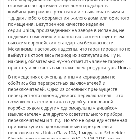
огромного ассортимента несложно подобрать
комбинации рамок с розетками и с выключателями и
т.д. для любого оформления жилого дома или офисного
помещения. Безупречное качество изделий
серии
Unica
, произведенных на заводе в Испании, не
подлежит сомнению и полностью соответствует всем
высоким европейским стандартам безопасности.
Механизмы настолько надежны, что гарантированно не
выйдут из строя весь период их эксплуатации. Ну и,
наконец, обязательно нужно отметить элементарную
простоту и легкость в монтаже электрофурнитуры
Unica
.
В помещениях с очень длинными коридорами не
обойтись без перекрестных выключателей и
переключателей. Одно из основных преимуществ
перекрестного одномодульного переключателя – это
возможность его монтажа в одной установочной
коробке рядом с другим одномодульным дивайсом
(выключателем для другого осветительного прибора,
переключателем и т. п.). Но это не одна единственная
причина купить одноклавишный перекрестный
переключатель Unica Class 10А, 1 модуль от Schneider
Electric цвета слоновая кость (MGU3.105.25N), так как