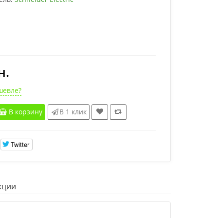
н.
шевле?
В корзину
В 1 клик
Twitter
кции