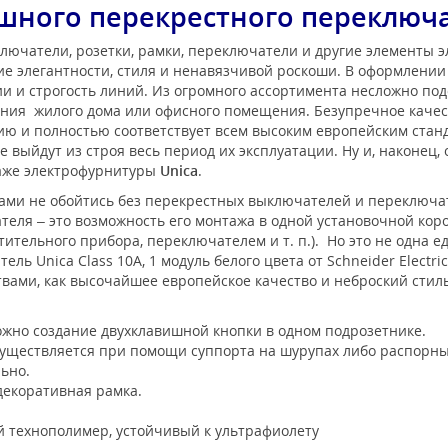
шного перекрестного переключат
лючатели, розетки, рамки, переключатели и другие элементы 
е элегантности, стиля и ненавязчивой роскоши. В оформлени
 и строгость линий. Из огромного ассортимента несложно под
ения жилого дома или офисного помещения. Безупречное каче
нию и полностью соответствует всем высоким европейским ста
 выйдут из строя весь период их эксплуатации. Ну и, наконец,
таже электрофурнитуры
Unica
.
ами не обойтись без перекрестных выключателей и переключа
еля – это возможность его монтажа в одной установочной кор
тительного прибора, переключателем и т. п.). Но это не одна 
Unica Class 10А, 1 модуль белого цвета от Schneider Electric 
вами, как высочайшее европейское качество и неброский стил
ожно создание двухклавишной кнопки в одном подрозетнике.
уществляется при помощи суппорта на шурупах либо распорны
льно.
декоративная рамка.
 технополимер, устойчивый к ультрафиолету