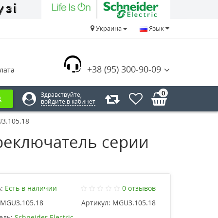
Украина
Язык
+38 (95) 300-90-09
лата
0
Здравствуйте,
войдите в кабинет
3.105.18
реключатель серии
:
Есть в наличии
0 отзывов
MGU3.105.18
Артикул:
MGU3.105.18
ель:
Schneider Electric