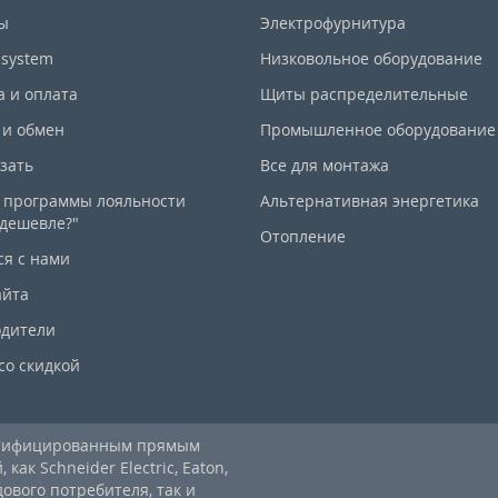
ы
Электрофурнитура
-system
Низковольное оборудование
а и оплата
Щиты распределительные
 и обмен
Промышленное оборудование
азать
Все для монтажа
 программы лояльности
Альтернативная энергетика
дешевле?"
Отопление
ся с нами
айта
дители
со скидкой
ртифицированным прямым
ак Schneider Electric, Eaton,
дового потребителя, так и