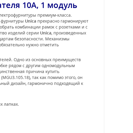
еля 10А, 1 модуль
электрофурнитуры премиум-класса.
и фурнитуры
Unica
прекрасно гармонируют
обрать комбинации рамок с розетками и с
ство изделий серии
Unica
, произведенных
ндартам безопасности. Механизмы
 обязательно нужно отметить
телей. Одно из основных преимуществ
обке рядом с другим одномодульным
единственная причина купить
(MGU3.105.18), так как помимо этого, он
ьный дизайн, гармонично подходящий к
х лапках.