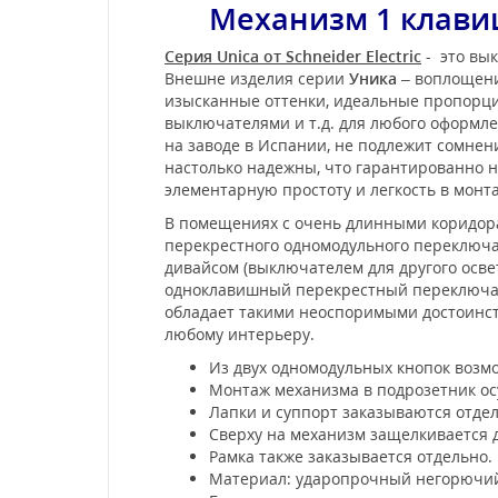
Механизм 1 клави
Серия Unica от Schneider Electric
- это вык
Внешне изделия серии
Уника
– воплощени
изысканные оттенки, идеальные пропорции
выключателями и т.д. для любого оформл
на заводе в Испании, не подлежит сомне
настолько надежны, что гарантированно не
элементарную простоту и легкость в мон
В помещениях с очень длинными коридор
перекрестного одномодульного переключат
дивайсом (выключателем для другого осве
одноклавишный перекрестный переключатель 
обладает такими неоспоримыми достоинст
любому интерьеру.
Из двух одномодульных кнопок возм
Монтаж механизма в подрозетник ос
Лапки и суппорт заказываются отде
Сверху на механизм защелкивается 
Рамка также заказывается отдельно.
Материал: ударопрочный негорючий