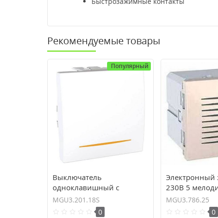
Быстрозажимные контакты
Рекомендуемые товары
Популярный
Выключатель
Электронный 
одноклавишный с
230В 5 мелод
контрольной подсветкой
Unica MGU3.7
MGU3.201.18S
MGU3.786.25
10А серия Unica
0
0
MGU3.201.18S