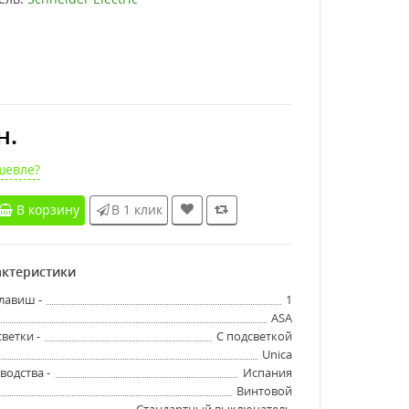
н.
шевле?
В корзину
В 1 клик
ктеристики
лавиш -
1
ASA
ветки -
С подсветкой
Unica
водства -
Испания
Винтовой
Стандартный выключатель