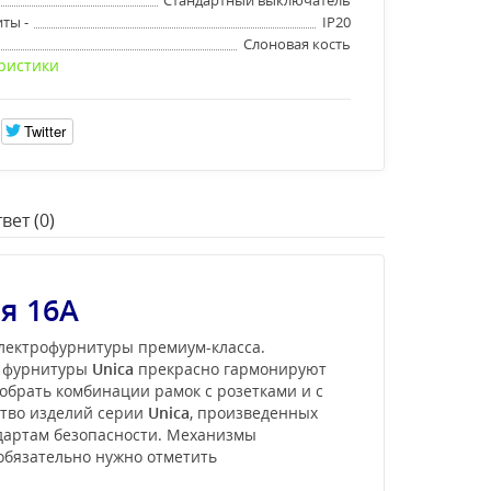
ты -
IP20
Слоновая кость
ристики
Twitter
вет (0)
я 16А
электрофурнитуры премиум-класса.
и фурнитуры
Unica
прекрасно гармонируют
обрать комбинации рамок с розетками и с
ство изделий серии
Unica
, произведенных
ндартам безопасности. Механизмы
 обязательно нужно отметить