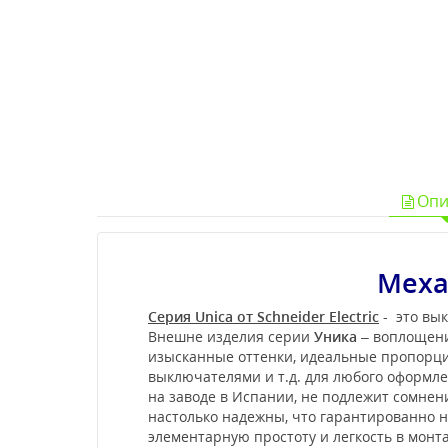
Опи
Меха
Серия Unica от Schneider Electric
- это вык
Внешне изделия серии
Уника
– воплощени
изысканные оттенки, идеальные пропорции
выключателями и т.д. для любого оформл
на заводе в Испании, не подлежит сомне
настолько надежны, что гарантированно не
элементарную простоту и легкость в мон