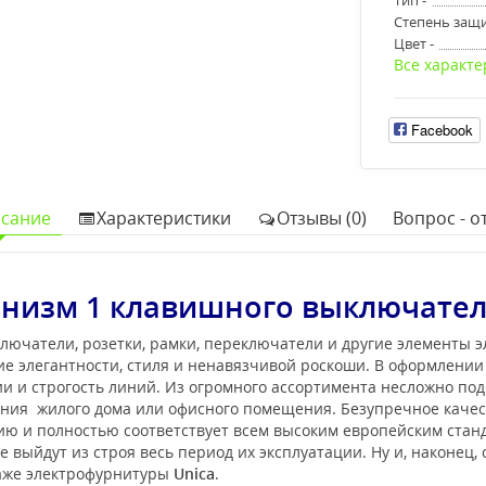
Степень защи
Цвет -
Все характе
Facebook
сание
Характеристики
Отзывы (0)
Вопрос - от
низм 1 клавишного выключател
лючатели, розетки, рамки, переключатели и другие элементы 
е элегантности, стиля и ненавязчивой роскоши. В оформлени
 и строгость линий. Из огромного ассортимента несложно под
ения жилого дома или офисного помещения. Безупречное каче
нию и полностью соответствует всем высоким европейским ста
 выйдут из строя весь период их эксплуатации. Ну и, наконец,
таже электрофурнитуры
Unica
.