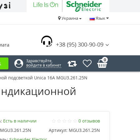
Украина
Язык
+38 (95) 300-90-09
лата
0
Здравствуйте,
войдите в кабинет
ой подсветкой Unica 16А MGU3.261.25N
индикационной
:
Есть в наличии
0 отзывов
MGU3.261.25N
Артикул:
MGU3.261.25N
ель:
Schneider Electric