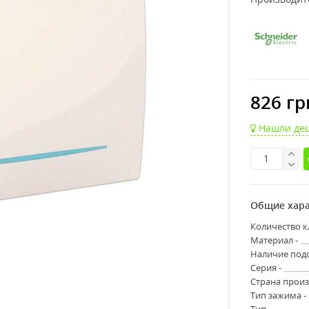
826 гр
Нашли де
Общие хара
Количество к
Материал -
Наличие подс
Серия -
Страна произ
Тип зажима -
Тип -