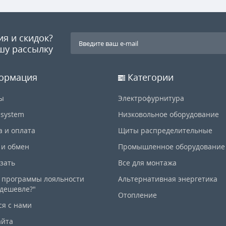
ия и скидок?
шу рассылку
ормация
Категории
ы
Электрофурнитура
-system
Низковольное оборудование
а и оплата
Щиты распределительные
 и обмен
Промышленное оборудование
азать
Все для монтажа
 программы лояльности
Альтернативная энергетика
дешевле?"
Отопление
ся с нами
айта