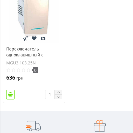
Переключатель
одноклавишный с
индикационной
MGU3.103.25N
подсветкой Unica 10А
0
MGU3.103.25N
636
грн.