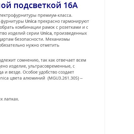
ой подсветкой 16А
электрофурнитуры премиум-класса.
и фурнитуры
Unica
прекрасно гармонируют
обрать комбинации рамок с розетками и с
ство изделий серии
Unica
, произведенных
ндартам безопасности. Механизмы
 обязательно нужно отметить
одлежит сомнению, так как отвечает всем
ено изделие, ультрасовременные, с
и везде. Особое удобство создает
Unica цвета алюминий (MGU3.261.30S) –
х лапках.