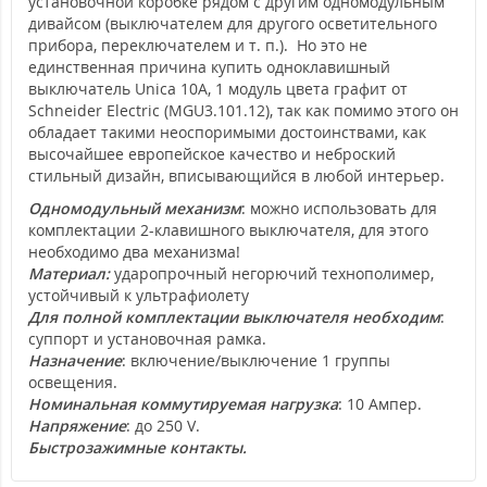
установочной коробке рядом с другим одномодульным
дивайсом (выключателем для другого осветительного
прибора, переключателем и т. п.). Но это не
единственная причина купить одноклавишный
выключатель Unica 10А, 1 модуль цвета графит от
Schneider Electric (MGU3.101.12), так как помимо этого он
обладает такими неоспоримыми достоинствами, как
высочайшее европейское качество и неброский
стильный дизайн, вписывающийся в любой интерьер.
Одномодульный механизм
: можно использовать для
комплектации 2-клавишного выключателя, для этого
необходимо два механизма!
Материал:
ударопрочный негорючий технополимер,
устойчивый к ультрафиолету
Для полной комплектации выключателя необходим
:
суппорт и установочная рамка.
Назначение
: включение/выключение 1 группы
освещения.
Номинальная коммутируемая нагрузка
: 10 Ампер.
Напряжение
: до 250 V.
Быстрозажимные контакты.