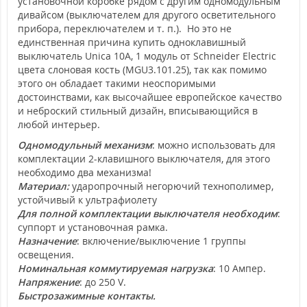
установочной коробке рядом с другим одномодульным
дивайсом (выключателем для другого осветительного
прибора, переключателем и т. п.). Но это не
единственная причина купить одноклавишный
выключатель Unica 10А, 1 модуль от Schneider Electric
цвета слоновая кость (MGU3.101.25), так как помимо
этого он обладает такими неоспоримыми
достоинствами, как высочайшее европейское качество
и неброский стильный дизайн, вписывающийся в
любой интерьер.
Одномодульный механизм
: можно использовать для
комплектации 2-клавишного выключателя, для этого
необходимо два механизма!
Материал:
ударопрочный негорючий технополимер,
устойчивый к ультрафиолету
Для полной комплектации выключателя необходим
:
суппорт и установочная рамка.
Назначение
: включение/выключение 1 группы
освещения.
Номинальная коммутируемая нагрузка
: 10 Ампер.
Напряжение
: до 250 V.
Быстрозажимные контакты.