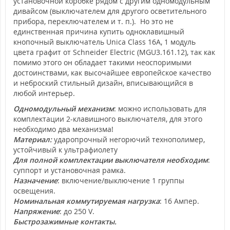
установочной коробке рядом с другим одномодульным
дивайсом (выключателем для другого осветительного
прибора, переключателем и т. п.). Но это не
единственная причина купить одноклавишный
кнопочный выключатель Unica Class 16А, 1 модуль
цвета графит от Schneider Electric (MGU3.161.12), так как
помимо этого он обладает такими неоспоримыми
достоинствами, как высочайшее европейское качество
и неброский стильный дизайн, вписывающийся в
любой интерьер.
Одномодульный механизм
: можно использовать для
комплектации 2-клавишного выключателя, для этого
необходимо два механизма!
Материал:
ударопрочный негорючий технополимер,
устойчивый к ультрафиолету
Для полной комплектации выключателя необходим
:
суппорт и установочная рамка.
Назначение
: включение/выключение 1 группы
освещения.
Номинальная коммутируемая нагрузка
: 16 Ампер.
Напряжение
: до 250 V.
Быстрозажимные контакты.