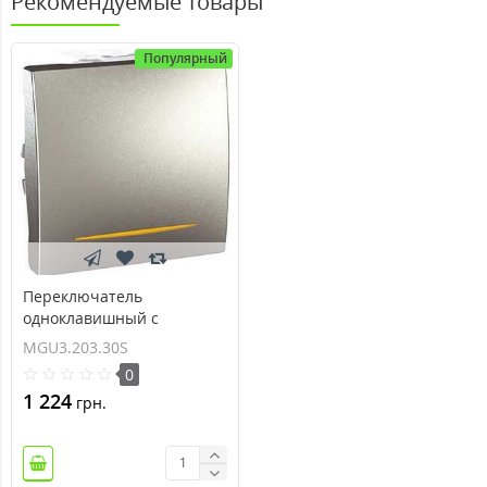
Рекомендуемые товары
Популярный
Переключатель
одноклавишный с
контрольной подсветкой
MGU3.203.30S
10А серия Unica
0
MGU3.203.30S
1 224
грн.