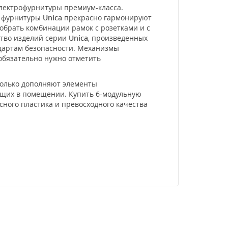
электрофурнитуры премиум-класса.
и фурнитуры
Unica
прекрасно гармонируют
обрать комбинации рамок с розетками и с
ство изделий серии
Unica
, произведенных
ндартам безопасности. Механизмы
 обязательно нужно отметить
только дополняют элементы
ающих в помещении. Купить 6-модульную
асного пластика и превосходного качества