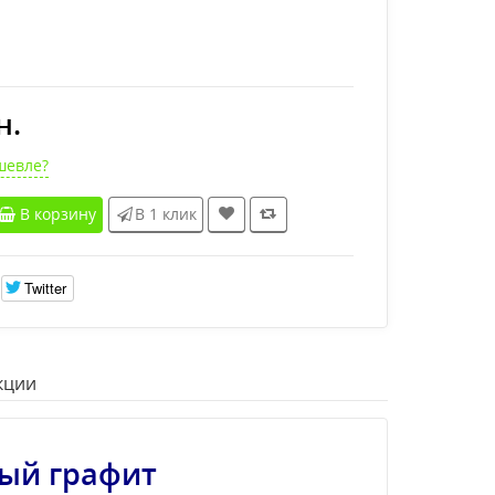
н.
шевле?
В корзину
В 1 клик
Twitter
кции
рый графит