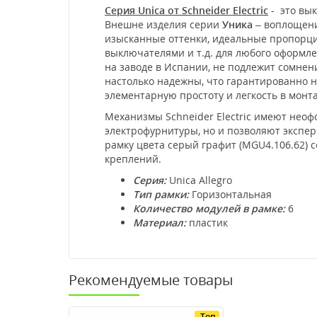
Серия Unica от Schneider Electric
- это вык
Внешне изделия серии
Уника
– воплощени
изысканные оттенки, идеальные пропорции
выключателями и т.д. для любого оформл
на заводе в Испании, не подлежит сомне
настолько надежны, что гарантированно не
элементарную простоту и легкость в мон
Механизмы Schneider Electric имеют нео
электрофурнитуры, но и позволяют экспе
рамку цвета серый графит (MGU4.106.62) с
креплений.
Серия:
Unica Allegro
Тип рамки:
Горизонтальная
Количество модулей в рамке:
6
Материал:
пластик
Рекомендуемые товары
Топ