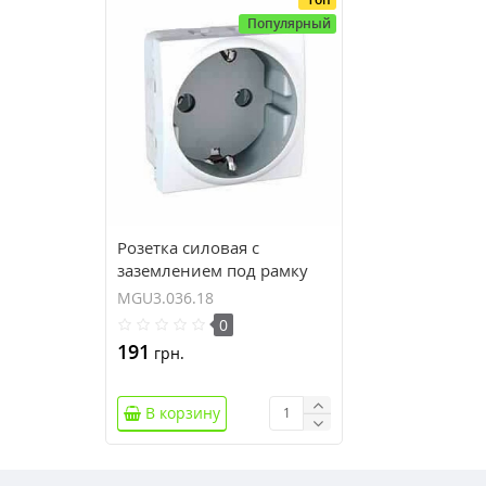
Популярный
Розетка силовая c
заземлением под рамку
серия Unica MGU3.036.18
MGU3.036.18
0
191
грн.
В корзину