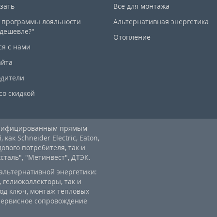
азать
Все для монтажа
 программы лояльности
Альтернативная энергетика
дешевле?"
Отопление
ся с нами
айта
дители
со скидкой
ртифицированным прямым
ак Schneider Electric, Eaton,
дового потребителя, так и
аль", "Метинвест", ДТЭК.
альтернативной энергетики:
 гелиоколлекторы, так и
од ключ, монтаж тепловых
 сервисное сопровождение