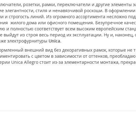
лючатели, розетки, рамки, переключатели и другие элементы 
е элегантности, стиля и ненавязчивой роскоши. В оформлени
 и строгость линий. Из огромного ассортимента несложно под
ения жилого дома или офисного помещения. Безупречное каче
нию и полностью соответствует всем высоким европейским ста
 выйдут из строя весь период их эксплуатации. Ну и, наконец,
таже электрофурнитуры
Unica
.
формленный внешний вид без декоративных рамок, которые не 
риментировать с цветом в зависимости от оттенков, преоблад
ерии Unica Allegro стоит из-за элементарности монтажа, прекр