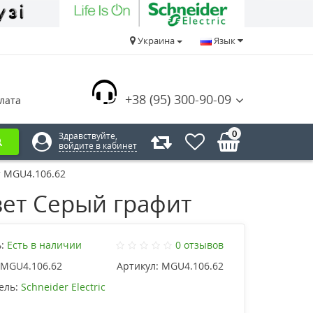
Украина
Язык
+38 (95) 300-90-09
лата
0
Здравствуйте,
войдите в кабинет
т MGU4.106.62
вет Серый графит
:
Есть в наличии
0 отзывов
MGU4.106.62
Артикул:
MGU4.106.62
ель:
Schneider Electric