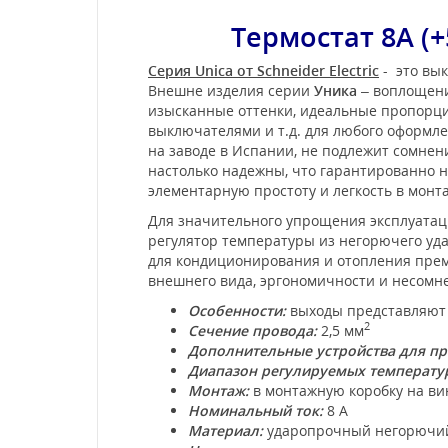
Термостат 8А (
Серия Unica от Schneider Electric
- это вык
Внешне изделия серии
Уника
– воплощени
изысканные оттенки, идеальные пропорции
выключателями и т.д. для любого оформл
на заводе в Испании, не подлежит сомне
настолько надежны, что гарантированно не
элементарную простоту и легкость в мон
Для значительного упрощения эксплуатац
регулятор температуры из негорючего уда
для кондиционирования и отопления премиу
внешнего вида, эргономичности и несомне
Особенности:
выходы представляют 
2
Сечение провода:
2,5 мм
Дополнительные устройства для п
Диапазон регулируемых температу
Монтаж:
в монтажную коробку на вин
Номинальный ток:
8 А
Материал:
ударопрочный негорючий 