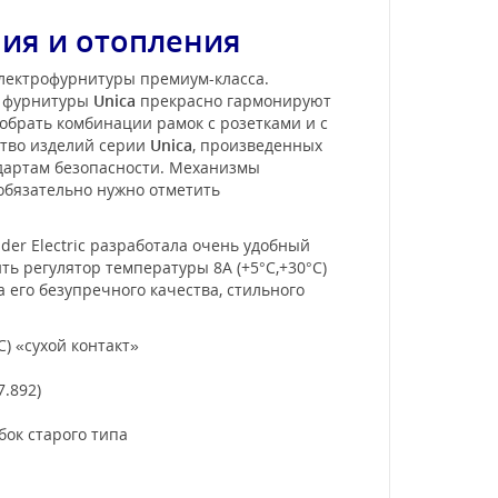
ния и отопления
электрофурнитуры премиум-класса.
и фурнитуры
Unica
прекрасно гармонируют
обрать комбинации рамок с розетками и с
ство изделий серии
Unica
, произведенных
ндартам безопасности. Механизмы
 обязательно нужно отметить
er Electric разработала очень удобный
ь регулятор температуры 8А (+5°С,+30°С)
 его безупречного качества, стильного
) «сухой контакт»
.892)
бок старого типа