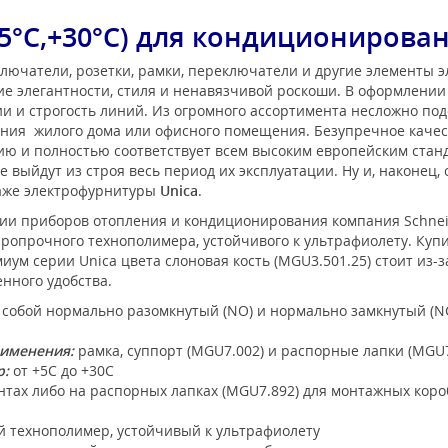
+5°С,+30°С) для кондиционирова
лючатели, розетки, рамки, переключатели и другие элементы 
е элегантности, стиля и ненавязчивой роскоши. В оформлени
 и строгость линий. Из огромного ассортимента несложно под
ения жилого дома или офисного помещения. Безупречное каче
нию и полностью соответствует всем высоким европейским ста
 выйдут из строя весь период их эксплуатации. Ну и, наконец,
таже электрофурнитуры
Unica
.
ии приборов отопления и кондиционирования компания Schneid
ропрочного технополимера, устойчивого к ультрафиолету. Купит
м серии Unica цвета слоновая кость (MGU3.501.25) стоит из-за
нного удобства.
собой нормально разомкнутый (NO) и нормально замкнутый (NC
рименения:
рамка, суппорт (MGU7.002) и распорные лапки (MGU7
р:
от +5С до +30С
тах либо на распорных лапках (MGU7.892) для монтажных коро
технополимер, устойчивый к ультрафиолету