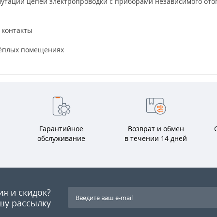
утации цепей электропроводки с приборами независимого ото
контакты
тёплых помещениях
Гарантийное
Возврат и обмен
обслуживание
в течении 14 дней
ия и скидок?
шу рассылку