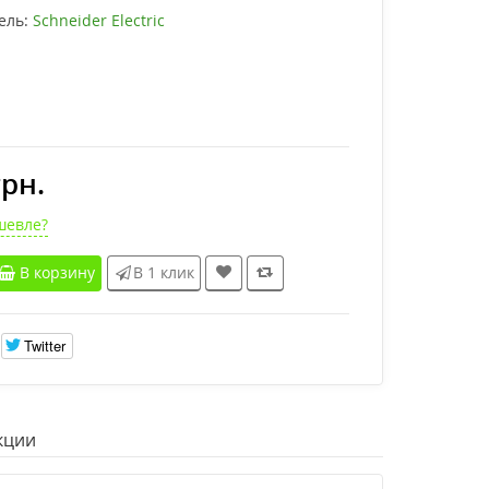
ель:
Schneider Electric
грн.
шевле?
В корзину
В 1 клик
Twitter
кции