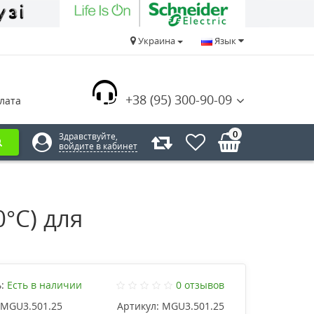
Украина
Язык
+38 (95) 300-90-09
лата
0
Здравствуйте,
войдите в кабинет
°С) для
:
Есть в наличии
0 отзывов
MGU3.501.25
Артикул:
MGU3.501.25