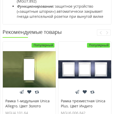
(MGU7.892)
Функционирование:
защитное устройство
(«защитные шторки») автоматически закрывает
гнезда штепсельной розетки при вынутой вилке
Рекомендуемые товары
Популярный
Популярный
Рамка 1-модульная Unica
Рамка трехместная Unica
Allegro. Цвет Золото
Plus. Цвет Индиго
MGU4.101.64
MGU6.006.842
MGU4.101.64
MGU6.006.842