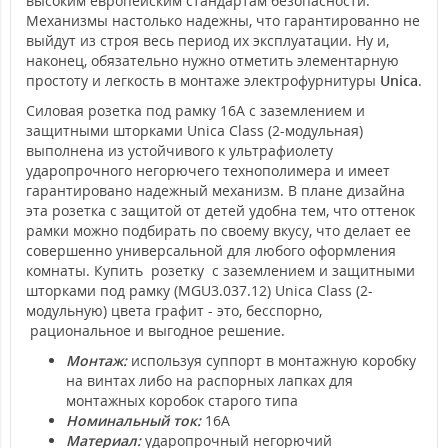
высоким европейским стандартам безопасности.
Механизмы настолько надежны, что гарантированно не
выйдут из строя весь период их эксплуатации. Ну и,
наконец, обязательно нужно отметить элементарную
простоту и легкость в монтаже электрофурнитуры
Unica
.
Силовая розетка под рамку 16А с заземлением и
защитными шторками Unica Class (2-модульная)
выполнена из устойчивого к ультрафиолету
ударопрочного негорючего технополимера и имеет
гарантировано надежный механизм. В плане дизайна
эта розетка с защитой от детей удобна тем, что оттенок
рамки можно подбирать по своему вкусу, что делает ее
совершенно универсальной для любого оформления
комнаты. Купить розетку с заземлением и защитными
шторками под рамку (MGU3.037.12) Unica Class (2-
модульную) цвета графит - это, бесспорно,
рациональное и выгодное решение.
Монтаж:
используя суппорт в монтажную коробку
на винтах либо на распорных лапках для
монтажных коробок старого типа
Номинальный ток:
16А
Материал:
ударопрочный негорючий