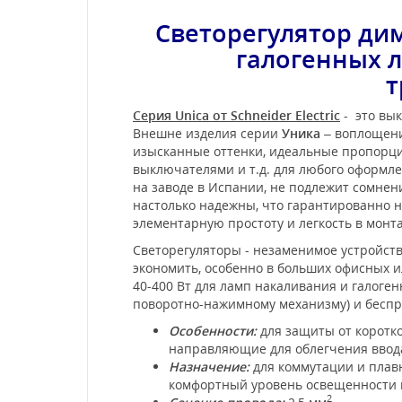
Светорегулятор ди
галогенных л
т
Серия Unica от Schneider Electric
- это вык
Внешне изделия серии
Уника
– воплощени
изысканные оттенки, идеальные пропорции
выключателями и т.д. для любого оформл
на заводе в Испании, не подлежит сомне
настолько надежны, что гарантированно не
элементарную простоту и легкость в мон
Светорегуляторы - незаменимое устройств
экономить, особенно в больших офисных и
40-400 Вт для ламп накаливания и галоген
поворотно-нажимному механизму) и бесп
Особенности:
для защиты от коротко
направляющие для облегчения ввода 
Назначение:
для коммутации и плавн
комфортный уровень освещенности 
2