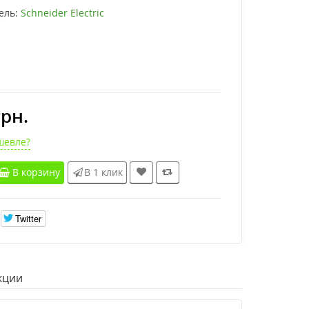
ель:
Schneider Electric
грн.
шевле?
В корзину
В 1 клик
Twitter
кции