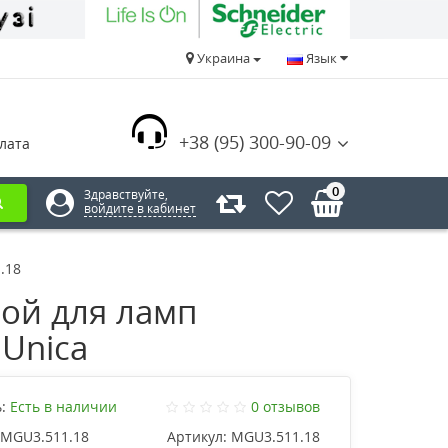
Украина
Язык
+38 (95) 300-90-09
лата
0
Здравствуйте,
войдите в кабинет
.18
ой для ламп
 Unica
:
Есть в наличии
0 отзывов
MGU3.511.18
Артикул:
MGU3.511.18