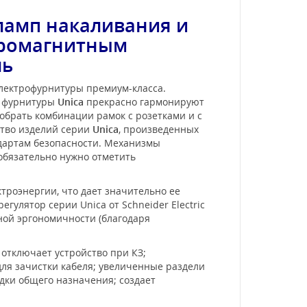
ламп накаливания и
ерромагнитным
ль
электрофурнитуры премиум-класса.
и фурнитуры
Unica
прекрасно гармонируют
обрать комбинации рамок с розетками и с
ство изделий серии
Unica
, произведенных
ндартам безопасности. Механизмы
 обязательно нужно отметить
троэнергии, что дает значительно ее
улятор серии Unica от Schneider Electric
пной эргономичности (благодаря
отключает устройство при КЗ;
для зачистки кабеля; увеличенные раздели
дки общего назначения; создает