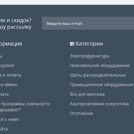
ия и скидок?
шу рассылку
ормация
Категории
ы
Электрофурнитура
-system
Низковольное оборудование
а и оплата
Щиты распределительные
 и обмен
Промышленное оборудование
азать
Все для монтажа
 программы лояльности
Альтернативная энергетика
дешевле?"
Отопление
ся с нами
айта