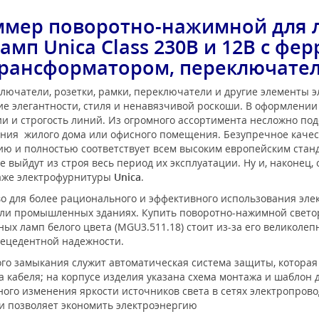
ммер поворотно-нажимной для 
амп Unica Class 230В и 12В с ф
рансформатором, переключате
лючатели, розетки, рамки, переключатели и другие элементы 
е элегантности, стиля и ненавязчивой роскоши. В оформлени
 и строгость линий. Из огромного ассортимента несложно под
ения жилого дома или офисного помещения. Безупречное каче
нию и полностью соответствует всем высоким европейским ста
 выйдут из строя весь период их эксплуатации. Ну и, наконец,
таже электрофурнитуры
Unica
.
о для более рационального и эффективного использования элек
ли промышленных зданиях. Купить поворотно-нажимной светорег
ных ламп белого цвета (MGU3.511.18) стоит из-за его великоле
рецедентной надежности.
го замыкания служит автоматическая система защиты, которая 
кабеля; на корпусе изделия указана схема монтажа и шаблон 
ого изменения яркости источников света в сетях электропрово
и позволяет экономить электроэнергию