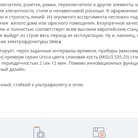
лючатели, розетки, рамки, переключатели и другие элементы 
е элегантности, стиля и ненавязчивой роскоши. В оформлени
 и строгость линий. Из огромного ассортимента несложно под
ения жилого дома или офисного помещения. Безупречное каче
нию и полностью соответствует всем высоким европейским ста
 выйдут из строя весь период их эксплуатации. Ну и, наконец,
таже электрофурнитуры
Unica
.
утирует, через заданные интервалы времени, приборы (максима
ин) премиум серии Unica цвета слоновая кость (MGU3.535.25) с
 периодичностью 2 сек-12 мин. Помимо инновационных функци
ный дизайн.
чный, стойкий к ультрафиолету и огню.