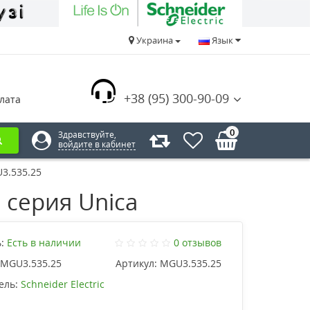
Украина
Язык
+38 (95) 300-90-09
лата
0
Здравствуйте,
войдите в кабинет
3.535.25
 серия Unica
:
Есть в наличии
0 отзывов
MGU3.535.25
Артикул:
MGU3.535.25
ель:
Schneider Electric