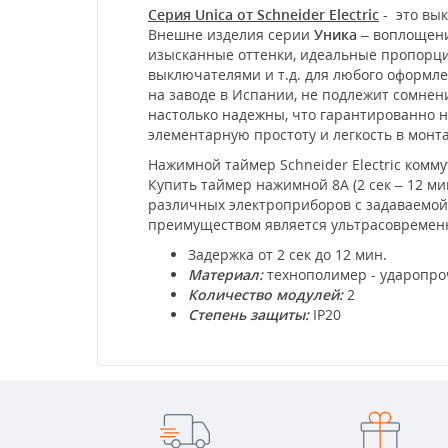
Серия Unica от Schneider Electric
- это вык
Внешне изделия серии
Уника
– воплощени
изысканные оттенки, идеальные пропорции
выключателями и т.д. для любого оформл
на заводе в Испании, не подлежит сомне
настолько надежны, что гарантированно не
элементарную простоту и легкость в мон
Нажимной таймер Schneider Electric комм
Купить таймер нажимной 8А (2 сек – 12 м
различных электроприборов с задаваемой
преимуществом является ультрасовремен
Задержка от 2 сек до 12 мин.
Материал:
технополимер - ударопро
Количество модулей:
2
Степень защиты:
IP20