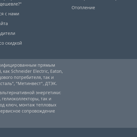
дешевле?"
Отопление
ся с нами
айта
дители
со скидкой
ртифицированным прямым
ак Schneider Electric, Eaton,
дового потребителя, так и
аль", "Метинвест", ДТЭК.
альтернативной энергетики:
 гелиоколлекторы, так и
од ключ, монтаж тепловых
 сервисное сопровождение