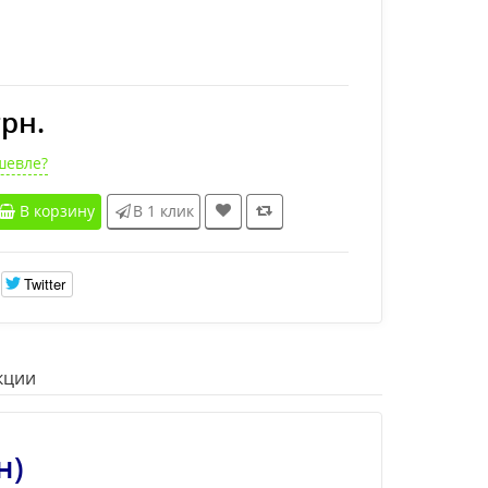
грн.
шевле?
В корзину
В 1 клик
Twitter
кции
н)