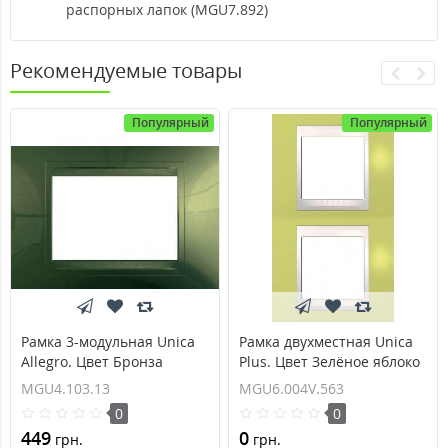
распорных лапок (MGU7.892)
Рекомендуемые товары
Популярный
Популярный
Рамка 3-модульная Unica
Рамка двухместная Unica
Allegro. Цвет Бронза
Plus. Цвет Зелёное яблоко
MGU4.103.13
MGU6.004V.563
MGU4.103.13
MGU6.004V.563
0
0
449
0
грн.
грн.