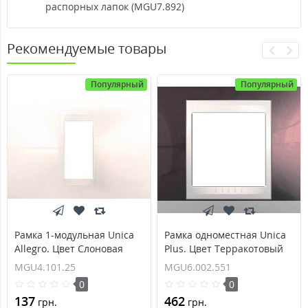
распорных лапок (MGU7.892)
Рекомендуемые товары
Популярный
Популярный
Рамка 1-модульная Unica
Рамка одноместная Unica
Allegro. Цвет Слоновая
Plus. Цвет Терракотовый
кость MGU4.101.25
MGU6.002.551
MGU4.101.25
MGU6.002.551
0
0
137
462
грн.
грн.