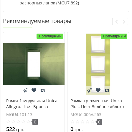
распорных лапок (MGU7.892)
Рекомендуемые товары
Популярный
Популярный
Рамка 1-модульная Unica
Рамка трехместная Unica
Allegro. Цвет Бронза
Plus. Цвет Зелёное яблоко
MGU4.101.13
MGU6.006V.563
MGU4.101.13
MGU6.006V.563
0
0
522
0
грн.
грн.