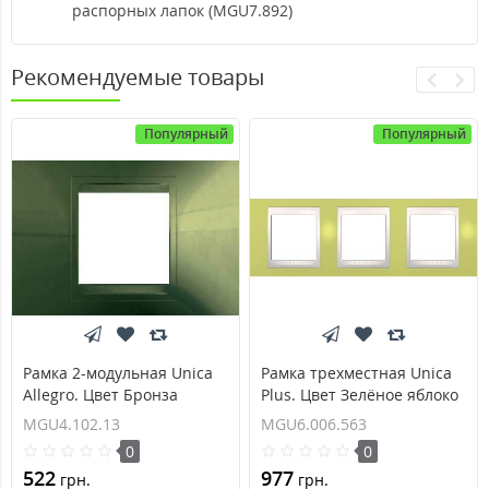
распорных лапок (MGU7.892)
Рекомендуемые товары
Популярный
Популярный
Рамка 2-модульная Unica
Рамка трехместная Unica
Allegro. Цвет Бронза
Plus. Цвет Зелёное яблоко
MGU4.102.13
MGU6.006.563
MGU4.102.13
MGU6.006.563
0
0
522
977
грн.
грн.