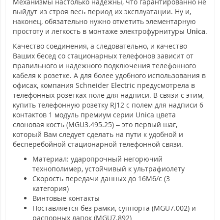
Механизмы настолько надежны, что гарантированно не
выйдут из строя весь период их эксплуатации. Ну и,
наконец, обязательно нужно отметить элементарную
простоту и легкость в монтаже электрофурнитуры
Unica
.
Качество соединения, а следовательно, и качество
Ваших бесед со стационарных телефонов зависит от
правильного и надежного подключения телефонного
кабеля к розетке. А для более удобного использования в
офисах, компания Schneider Electric предусмотрела в
телефонных розетках поле для надписи. В связи с этим,
купить телефонную розетку RJ12 с полем для надписи 6
контактов 1 модуль премиум серии Unica цвета
слоновая кость (MGU3.495.25) – это первый шаг,
который Вам следует сделать на пути к удобной и
бесперебойной стационарной телефонной связи.
Материал: ударопрочный негорючий
технополимер, устойчивый к ультрафиолету
Скорость передачи данных до 16Мб/с (3
категория)
Винтовые контакты
Поставляется без рамки, суппорта (MGU7.002) и
распорных лапок (MGU7.892)