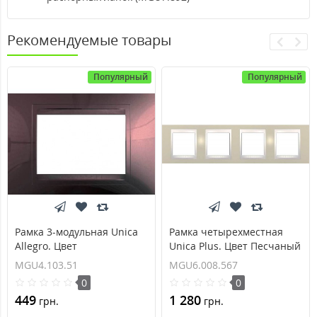
Рекомендуемые товары
Популярный
Популярный
Рамка 3-модульная Unica
Рамка четырехместная
Allegro. Цвет
Unica Plus. Цвет Песчаный
Терракотовый
MGU6.008.567
MGU4.103.51
MGU6.008.567
MGU4.103.51
0
0
449
1 280
грн.
грн.