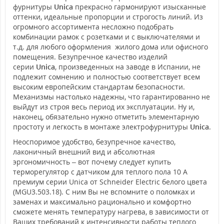
фурнитуры
Unica
прекрасно гармонируют изысканные
оттенки, идеальные пропорции и строгость линий. Из
огромного ассортимента несложно подобрать
комбинации рамок с розетками и с выключателями и
т.д. для любого оформления жилого дома или офисного
помещения. Безупречное качество изделий
серии
Unica
, произведенных на заводе в Испании, не
подлежит сомнению и полностью соответствует всем
высоким европейским стандартам безопасности.
Механизмы настолько надежны, что гарантированно не
выйдут из строя весь период их эксплуатации. Ну и,
наконец, обязательно нужно отметить элементарную
простоту и легкость в монтаже электрофурнитуры
Unica
.
Неоспоримое удобство, безупречное качество,
лаконичный внешний вид и абсолютная
эргономичность – вот почему следует купить
терморегулятор с датчиком для теплого пола 10 А
премиум серии Unica от Schneider Electric белого цвета
(MGU3.503.18). С ним Вы не вспомните о поломках и
заменах и максимально рационально и комфортно
сможете менять температуру нагрева, в зависимости от
Ваших требований к интенсивности работы теплого