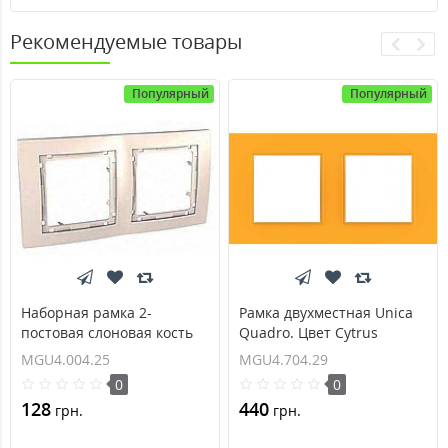
Рекомендуемые товары
Популярный
Популярный
Наборная рамка 2-
Рамка двухместная Unica
постовая слоновая кость
Quadro. Цвет Cytrus
Unica Colors MGU4.004.25
MGU4.704.29
MGU4.004.25
MGU4.704.29
0
0
128
440
грн.
грн.