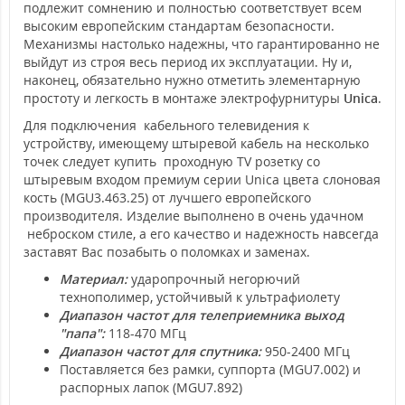
подлежит сомнению и полностью соответствует всем
высоким европейским стандартам безопасности.
Механизмы настолько надежны, что гарантированно не
выйдут из строя весь период их эксплуатации. Ну и,
наконец, обязательно нужно отметить элементарную
простоту и легкость в монтаже электрофурнитуры
Unica
.
Для подключения кабельного телевидения к
устройству, имеющему штыревой кабель на несколько
точек следует купить проходную TV розетку со
штыревым входом премиум серии Unica цвета слоновая
кость (MGU3.463.25) от лучшего европейского
производителя. Изделие выполнено в очень удачном
неброском стиле, а его качество и надежность навсегда
заставят Вас позабыть о поломках и заменах.
Материал:
ударопрочный негорючий
технополимер, устойчивый к ультрафиолету
Диапазон частот для телеприемника выход
"папа":
118-470 МГц
Диапазон частот для спутника:
950-2400 МГц
Поставляется без рамки, суппорта (MGU7.002) и
распорных лапок (MGU7.892)