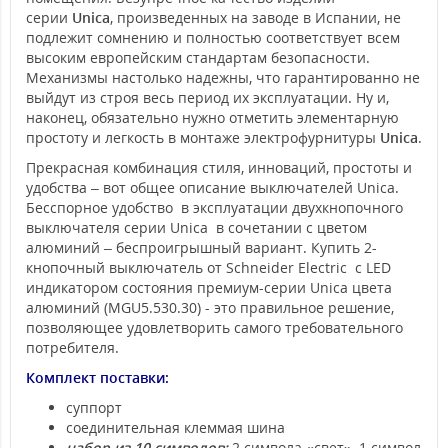
серии
Unica
, произведенных на заводе в Испании, не
подлежит сомнению и полностью соответствует всем
высоким европейским стандартам безопасности.
Механизмы настолько надежны, что гарантированно не
выйдут из строя весь период их эксплуатации. Ну и,
наконец, обязательно нужно отметить элементарную
простоту и легкость в монтаже электрофурнитуры
Unica
.
Прекрасная комбинация стиля, инноваций, простоты и
удобства – вот общее описание выключателей Unica.
Бесспорное удобство в эксплуатации двухкнопочного
выключателя серии Unica в сочетании с цветом
алюминий – беспроигрышный вариант. Купить 2-
кнопочный выключатель от Schneider Electric с LED
индикатором состояния премиум-серии Unica цвета
алюминий (MGU5.530.30) - это правильное решение,
позволяющее удовлетворить самого требовательного
потребителя.
Комплект поставки:
суппорт
соединительная клеммая шина
набор из 10 символов:
2 символа «свет», 1 символ