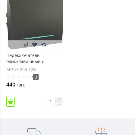
Переключатель
одноклавишный с
индикационной
MGU3.263.12N
подсветкой Unica 16А
0
MGU3.263.12N
440
грн.