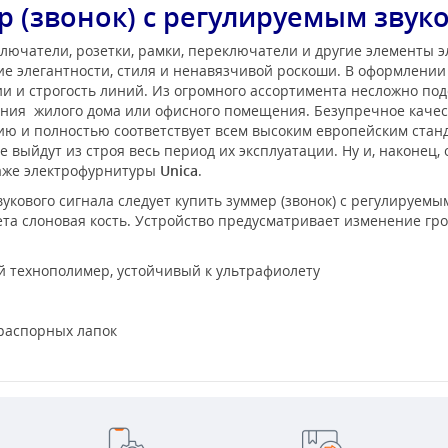
 (звонок) с регулируемым звук
лючатели, розетки, рамки, переключатели и другие элементы 
е элегантности, стиля и ненавязчивой роскоши. В оформлени
 и строгость линий. Из огромного ассортимента несложно под
ения жилого дома или офисного помещения. Безупречное каче
нию и полностью соответствует всем высоким европейским ста
 выйдут из строя весь период их эксплуатации. Ну и, наконец,
таже электрофурнитуры
Unica
.
ового сигнала следует купить зуммер (звонок) с регулируемым
вета слоновая кость. Устройство предусматривает изменение гр
технополимер, устойчивый к ультрафиолету
 распорных лапок