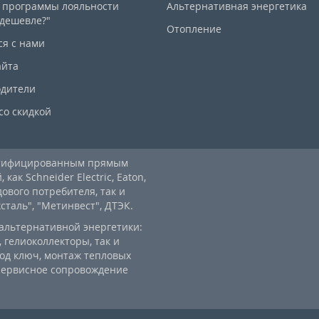
 программы лояльности
Альтернативная энергетика
дешевле?"
Отопление
ся с нами
айта
дители
со скидкой
ртифицированным прямым
ак Schneider Electric, Eaton,
дового потребителя, так и
аль", "Метинвест", ДТЭК.
альтернативной энергетики:
 гелиоколлекторы, так и
од ключ, монтаж тепловых
 сервисное сопровождение