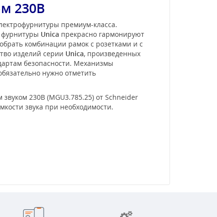
ом 230В
электрофурнитуры премиум-класса.
и фурнитуры
Unica
прекрасно гармонируют
обрать комбинации рамок с розетками и с
ство изделий серии
Unica
, произведенных
ндартам безопасности. Механизмы
 обязательно нужно отметить
 звуком 230В (MGU3.785.25) от Schneider
омкости звука при необходимости.