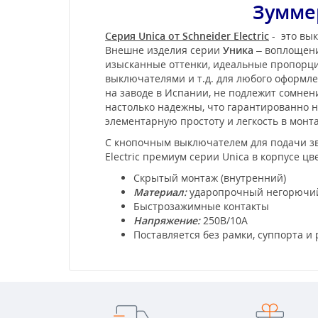
Зуммер
Серия Unica от Schneider Electric
- это вык
Внешне изделия серии
Уника
– воплощени
изысканные оттенки, идеальные пропорции
выключателями и т.д. для любого оформл
на заводе в Испании, не подлежит сомне
настолько надежны, что гарантированно не
элементарную простоту и легкость в мон
С кнопочным выключателем для подачи звук
Electric премиум серии Unica в корпусе ц
Скрытый монтаж (внутренний)
Материал:
ударопрочный негорючий 
Быстрозажимные контакты
Напряжение:
250В/10А
Поставляется без рамки, суппорта и