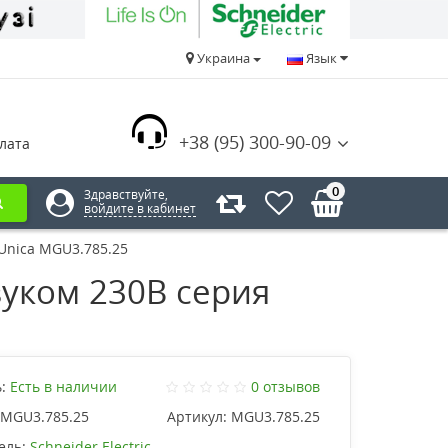
Украина
Язык
+38 (95) 300-90-09
лата
0
Здравствуйте,
войдите в кабинет
 Unica MGU3.785.25
вуком 230В серия
:
Есть в наличии
0 отзывов
MGU3.785.25
Артикул:
MGU3.785.25
ель:
Schneider Electric