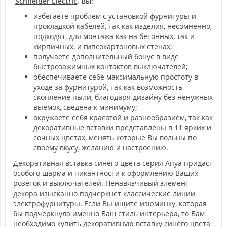
Schneider Electric
, Вы:
избегаете проблем с установкой фурнитуры и
прокладкой кабелей, так как изделия, несомненно,
подходят, для монтажа как на бетонных, так и
кирпичных, и гипсокартоновых стенах;
получаете дополнительный бонус в виде
быстрозажимных контактов выключателей;
обеспечиваете себе максимальную простоту в
уходе за фурнитурой, так как возможность
скопление пыли, благодаря дизайну без ненужных
выемок, сведена к минимуму;
окружаете себя красотой и разнообразием, так как
декоративные вставки представлены в 11 ярких и
сочных цветах, менять которые Вы вольны по
своему вкусу, желанию и настроению.
Декоративная вставка синего цвета серия Anya придаст
особого шарма и пикантности к оформлению Ваших
розеток и выключателей. Ненавязчивый элемент
декора изысканно подчеркнет классические линии
электрофурнитуры. Если Вы ищите изюминку, которая
бы подчеркнула именно Ваш стиль интерьера, то Вам
необходимо купить декоративную вставку синего цвета