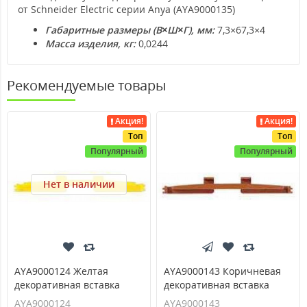
от Schneider Electric серии Anya (AYA9000135)
Габаритные размеры (В×Ш×Г), мм:
7,3×67,3×4
Масса изделия, кг:
0,0244
Рекомендуемые товары
Акция!
Акция!
Топ
Топ
Популярный
Популярный
Нет в наличии
AYA9000124 Желтая
AYA9000143 Коричневая
декоративная вставка
декоративная вставка
серия Anya
серия Anya
AYA9000124
AYA9000143