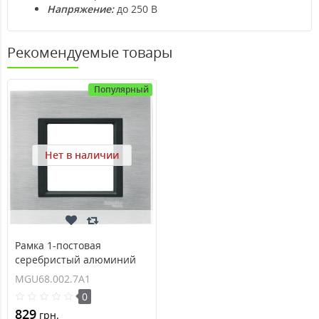
Напряжение:
до 250 В
Рекомендуемые товары
Популярный
Нет в наличии
Рамка 1-постовая
серебристый алюминий
Unica Class MGU68.002.7A1
MGU68.002.7A1
0
829
грн.