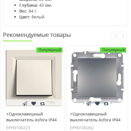
Глубина:
43 мм.
Вес:
84 г.
Цвет:
белый
Рекомендуемые товары
Популярный
Популярный
⚡Одноклавишный
⚡Одноклавишный
выключатель Asfora IP44
выключатель Asfora IP44
кремовый (EPH0100223)
сталь (EPH0100262)
EPH0100223
EPH0100262