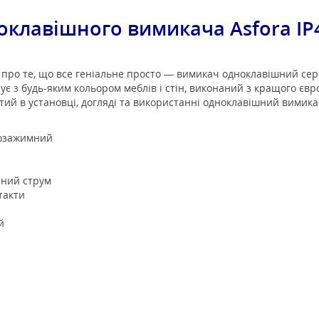
оклавішного вимикача Asfora
IP
про те, що все геніальне просто — вимикач одноклавішний серії A
ує з будь-яким кольором меблів і стін, виконаний з кращого євр
тий в установці, догляді та використанні одноклавішний вимикач в
мозажимний
нний струм
такти
й