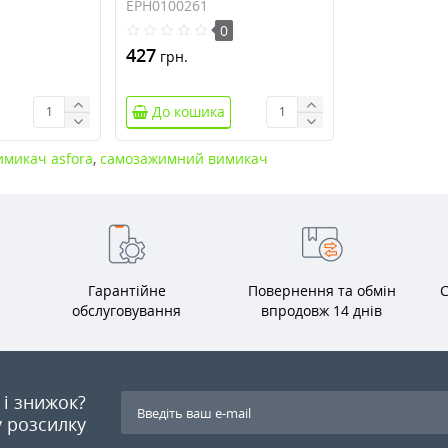
алюміній (EPH0100261)
EPH0100261
0
427
грн.
До кошика
имикач asfora
,
самозажимний вимикач
Гарантійне
Повернення та обмін
С
обслуговування
впродовж 14 днів
я і знижок?
 розсилку