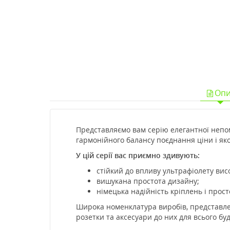
Опи
Представляємо вам серію елегантної непом
гармонійного балансу поєднання ціни і яко
У цій серії вас приємно здивують:
стійкий до впливу ультрафіолету вис
вишукана простота дизайну;
німецька надійність кріплень і прос
Широка номенклатура виробів, представлени
розетки та аксесуари до них для всього буди