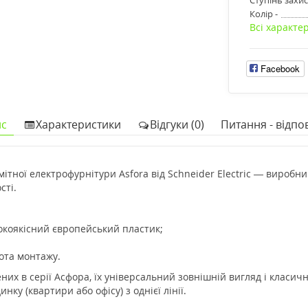
Колір -
Всі характе
Facebook
с
Характеристики
Відгуки (0)
Питання - відпов
ітної електрофурнітури Asfora від Schneider Electric — виробни
сті.
окоякісний європейський пластик;
тота монтажу.
х в серії Асфора, їх універсальний зовнішній вигляд і класичн
нку (квартири або офісу) з однієї лінії.