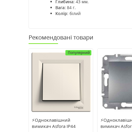
Глибина:
43 мм.
Вага:
84 г.
Колір
: білий
Рекомендовані товари
Популярний
⚡Одноклавішний
⚡Одноклавіш
вимикач Asfora IP44
вимикач Asfor