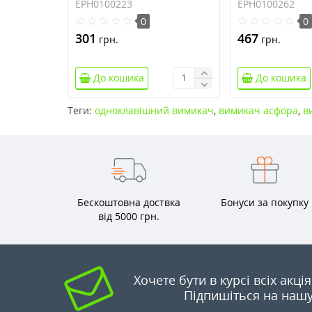
кремовий (EPH0100223)
(EPH0100262)
EPH0100223
EPH0100262
0
0
301
467
грн.
грн.
До кошика
До кошика
Теги:
одноклавішний вимикач
,
вимикач асфора
,
в
Бескоштовна доствка
Бонуси за покупку
від 5000 грн.
Хочете бути в курсі всіх акці
Підпишіться на нашу