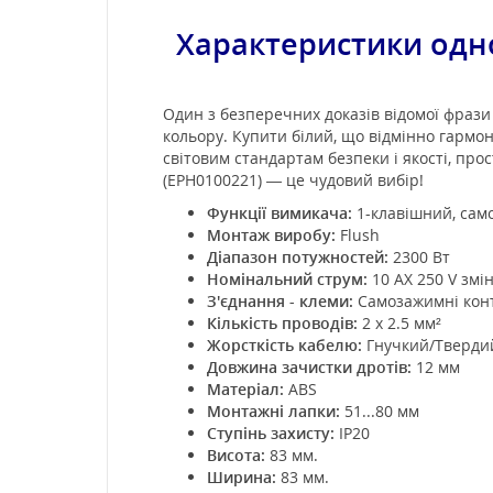
Характеристики одн
Один з безперечних доказів відомої фрази 
кольору. Купити білий, що відмінно гармон
світовим стандартам безпеки і якості, прос
(EPH0100221) — це чудовий вибір!
Функції вимикача:
1-клавішний, са
Монтаж виробу:
Flush
Діапазон потужностей:
2300 Вт
Номінальний струм:
10 AX 250 V змі
З'єднання - клеми:
Самозажимні кон
Кількість проводів:
2 x 2.5 мм²
Жорсткість кабелю:
Гнучкий/Тверди
Довжина зачистки дротів:
12 мм
Матеріал:
ABS
Монтажні лапки:
51...80 мм
Ступінь захисту:
IP20
Висота:
83 мм.
Ширина:
83 мм.