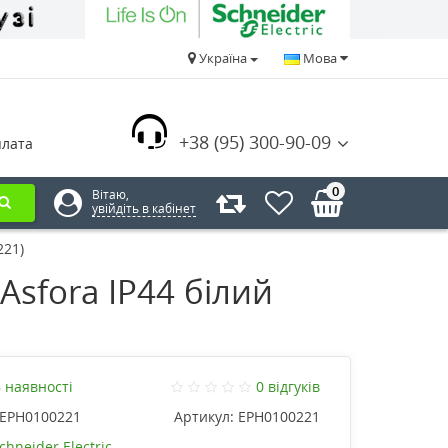
Україна
Мова
+38 (95) 300-90-09
плата
0
Вітаю,
увійдіть в кабінет
221)
Asfora IP44 білий
 наявності
0 відгуків
EPH0100221
Артикул:
EPH0100221
chneider Electric