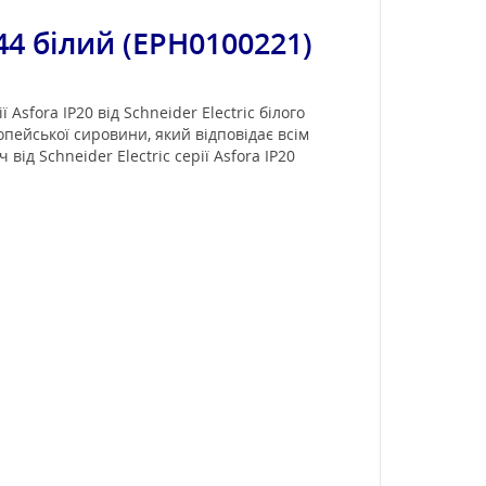
44 білий (EPH0100221)
sfora IP20 від Schneider Electric білого
опейської сировини, який відповідає всім
ід Schneider Electric серії Asfora IP20