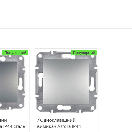
Популярний
Популярний
ний
⚡Одноклавішний
a IP44 сталь
вимикач Asfora IP44