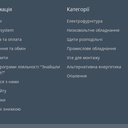
мація
Категорії
и
Електрофурнітура
-system
Низковольтне обладнання
а та оплата
Щити розподільчі
ння та обмін
Промислове обладнання
вити
Усе для монтажу
рограми лояльності "Знайшли
Альтернативна енергетика
е?"
Опалення
ся з нами
йту
ики
зі знижкою