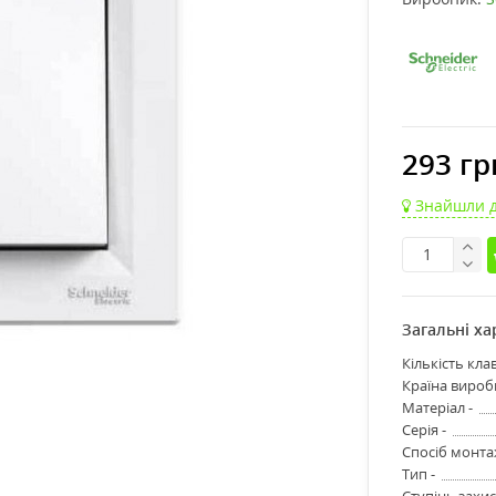
293 гр
Знайшли 
Загальні х
Кількість клав
Країна вироб
Матеріал -
Серія -
Спосіб монта
Тип -
Ступінь захис