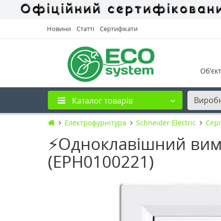
Новини
Статті
Сертифікати
Об'єк
Вироб
Каталог товарів
Електрофурнітура
Schneider Electric
Cері
⚡Одноклавішний вимика
(EPH0100221)