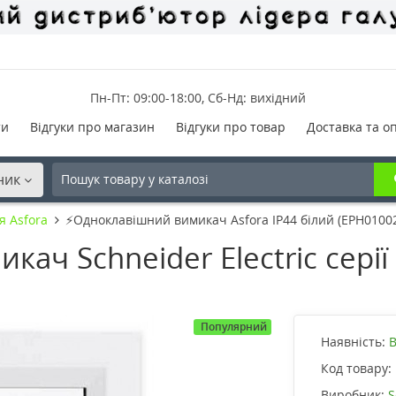
Пн-Пт: 09:00-18:00, Сб-Нд: вихідний
ти
Відгуки про магазин
Відгуки про товар
Доставка та о
ник
я Asfora
⚡Одноклавішний вимикач Asfora IP44 білий (EPH0100
ч Schneider Electric серії 
Популярний
Наявність:
В
Код товару:
Виробник:
S