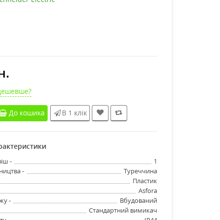
н.
дешевше?
До кошика
В 1 клік
арактеристики
іш -
1
ництва -
Туреччина
Пластик
Asfora
жу -
Вбудований
Стандартний вимикач
ту -
IP44