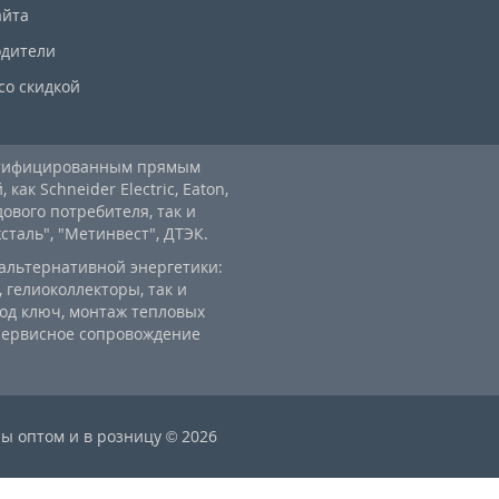
айта
дители
со скидкой
ртифицированным прямым
ак Schneider Electric, Eaton,
дового потребителя, так и
аль", "Метинвест", ДТЭК.
альтернативной энергетики:
 гелиоколлекторы, так и
од ключ, монтаж тепловых
 сервисное сопровождение
ы оптом и в розницу © 2026