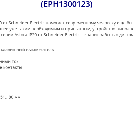
(EPH1300123)
0 от Schneider Electric помогает современному человеку еще б
тавшее уже таким необходимым и привычным, устройство выпол
ерии Asfora IP20 от Schneider Electric – значит забыть о диск
2-клавишный выключатель
енный ток
е контакты
1...80 мм