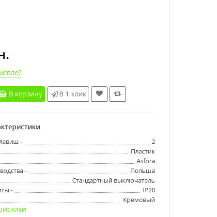
н.
шевле?
В корзину
В 1 клик
ктеристики
лавиш -
2
Пластик
Asfora
водства -
Польша
Стандартный выключатель
ты -
IP20
Кремовый
ристики