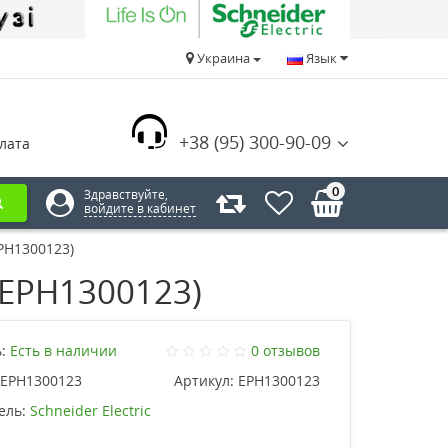
Украина
Язык
+38 (95) 300-90-09
лата
0
Здравствуйте,
войдите в кабинет
PH1300123)
(EPH1300123)
:
Есть в наличии
0 отзывов
EPH1300123
Артикул:
EPH1300123
ель:
Schneider Electric