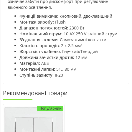
означає забути про дискомфорт при регулюванні
віконного освітлення.
Функції вимикача:
кнопковий, двоклавішний
Монтаж виробу:
Flush
Діапазон потужностей:
2300 Вт
Номінальний струм:
10 AX 250 V змінний струм
З'єднання - клеми:
Самозажимні контакти
Кількість проводів:
2 x 2.5 мм²
Жорсткість кабелю:
Гнучкий/Твердий
Довжина зачистки дротів:
12 мм
Матеріал:
ABS
Монтажні лапки:
51...80 мм
Ступінь захисту:
IP20
Рекомендовані товари
Популярний