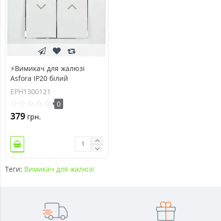
⚡Вимикач для жалюзі
Asfora IP20 білий
(EPH1300121)
EPH1300121
0
379
грн.
Теги:
Вимикач для жалюзі