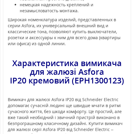
немецкая надежность креплений и
незамысловатость монтажа.
Широкая номенклатура изделий, представленных в
серии Asfora, их универсальный внешний вид и
классические тона, позволяют купить выключатели,
розетки и аксессуары к ним для всего дома (квартиры
или офиса) из одной линии.
Характеристика вимикача
для жалюзі Asfora
IP20 кремовий (EPH1300123)
Вимикач для жалюзі Asfora IP20 від Schneider Electric
допомагає сучасній людині ще швидше мчати в ритмі
сучасного життя, без шкоди комфорту. Це простий, але
вже такий необхідний і звичний пристрій виконано в
безпрограшному класичному дизайні. Купити вимикач
для жалюзі серії Asfora IP20 від Schneider Electric –