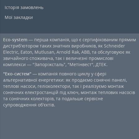
Історія замовлень
Мої закладки
Eco-system
— перша компанія, що є сертифікованим прямим
дистриб'ютором таких знатних виробників, як Schneider
Electric, Eaton, Mutlusan, Arnold Rak, ABB, та обслуговуює як
звичайного споживача, так і величезні промислові
комплекси — "Запоріжсталь", "Метінвест", ДТЕК.
"Еко-систем"
— компанія повного циклу у сфері
альтернативної енергетики: як продаємо сонячні панелі,
теплові насоси, геліоколектори, так і реалізуємо монтаж
сонячних електростанцій під ключ, монтаж теплових насосів
та сонячних колекторів, та подальше сервісне
супроводження об'єктів.