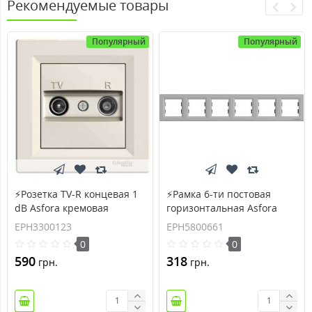
Рекомендуемые товары
Популярный
Популярный
⚡Розетка TV-R концевая 1
⚡Рамка 6-ти постовая
dB Asfora кремовая
горизонтальная Asfora
(EPH3300123)
алюминий (EPH5800661)
EPH3300123
EPH5800661
0
0
590
318
грн.
грн.