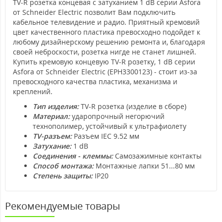
TV-R розетка концевая с затуханием 1 dB серии Asfora
от Schneider Electric позволит Вам подключить
кабельное телевидение и радио. Приятный кремовий
цвет качественного пластика превосходно подойдет к
любому дизайнерскому решению ремонта и, благодаря
своей неброскости, розетка нигде не станет лишней.
Купить кремовую концевую TV-R розетку, 1 dB серии
Asfora от Schneider Electric (EPH3300123) - стоит из-за
превосходного качества пластика, механизма и
креплений.
Тип изделия:
TV-R розетка (изделие в сборе)
Материал:
ударопрочный негорючий
технополимер, устойчивый к ультрафиолету
TV-разъем:
Разъем IEC 9.52 мм
Затухание:
1 dB
Соединения - клеммы:
Самозажимные контакты
Способ монтажа:
Монтажные лапки 51...80 мм
Степень защиты:
IP20
Рекомендуемые товары