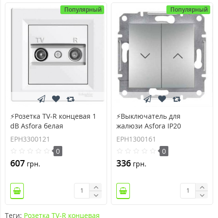
Популярный
Популярный
⚡Розетка TV-R концевая 1
⚡Выключатель для
dB Asfora белая
жалюзи Asfora IP20
(EPH3300121)
алюминий (EPH1300161)
EPH3300121
EPH1300161
0
0
607
336
грн.
грн.
Теги:
Розетка TV-R концевая