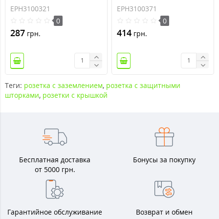
крышкой Asfora 16А IP44
крышкой Asfora 16А IP44
EPH3100321
EPH3100371
белая (EPH3100321)
антрацит (EPH3100371)
0
0
287
414
грн.
грн.
Теги:
розетка с заземлением
,
розетка с защитными
шторками
,
розетки с крышкой
Бесплатная доставка
Бонусы за покупку
от 5000 грн.
Гарантийное обслуживание
Возврат и обмен