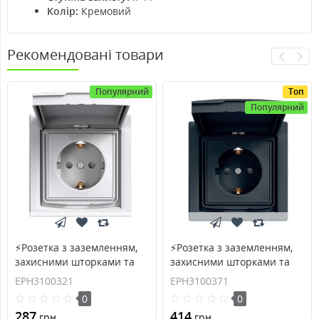
Колір:
Кремовий
Рекомендовані товари
Популярний
Топ
Популярний
⚡Розетка з заземленням,
⚡Розетка з заземленням,
захисними шторками та
захисними шторками та
кришкою Asfora 16А IP44
кришкою Asfora 16А IP44
EPH3100321
EPH3100371
біла (EPH3100321)
антрацит (EPH3100371)
0
0
287
414
грн.
грн.