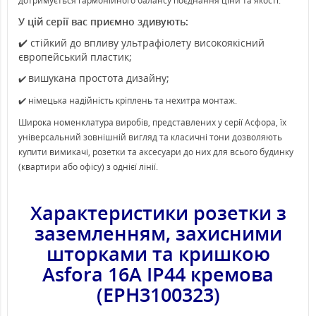
дотримується гармонійного балансу поєднання ціни та якості.
У цій серії вас приємно здивують:
✔️ стійкий до впливу ультрафіолету високоякісний
європейський пластик;
вишукана простота дизайну;
✔️
✔️ німецька надійність кріплень та нехитра монтаж.
Широка номенклатура виробів, представлених у серії Асфора, їх
універсальний зовнішній вигляд та класичні тони дозволяють
купити вимикачі, розетки та аксесуари до них для всього будинку
(квартири або офісу) з однієї лінії.
Характеристики розетки
з
заземленням, захисними
шторками та кришкою
Asfora 16А IP44 кремова
(EPH3100323)