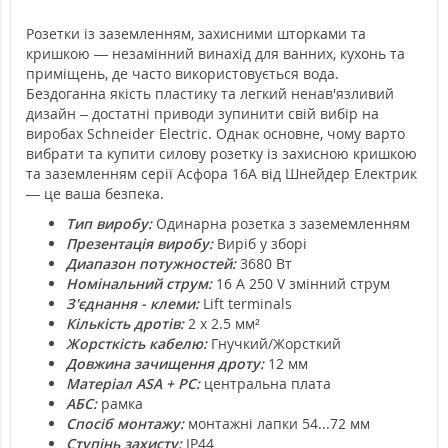
Розетки із заземленням, захисними шторками та
кришкою — незамінний винахід для ванних, кухонь та
приміщень, де часто використовується вода.
Бездоганна якість пластику та легкий ненав'язливий
дизайн – достатні приводи зупинити свій вибір на
виробах Schneider Electric. Однак основне, чому варто
вибрати та купити силову розетку із захисною кришкою
та заземленням серії Асфора 16А від Шнейдер Електрик
— це ваша безпека.
Тип виробу:
Одинарна розетка з заземемленням
Презентація виробу:
Виріб у зборі
Диапазон потужностей:
3680 Вт
Номінальний струм:
16 A 250 V змінний струм
З'єднання - клеми:
Lift terminals
Кількість дротів:
2 x 2.5 мм²
Жорсткість кабелю:
Гнучкий/Жорсткий
Довжина зачищення дроту:
12 мм
Матеріал ASA + PC:
центральна плата
АБС:
рамка
Спосіб монтажу:
монтажні лапки 54...72 мм
Ступінь захисту:
IP44