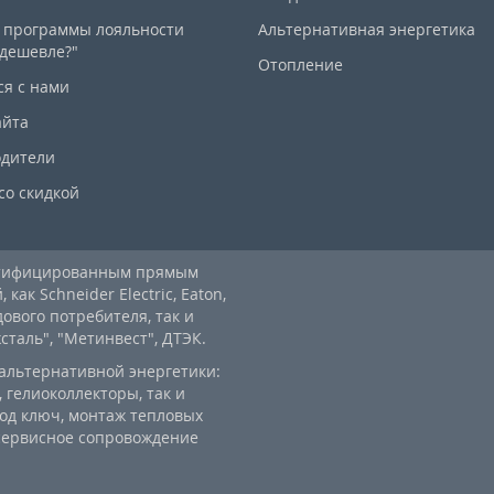
 программы лояльности
Альтернативная энергетика
дешевле?"
Отопление
ся с нами
айта
дители
со скидкой
ртифицированным прямым
ак Schneider Electric, Eaton,
дового потребителя, так и
аль", "Метинвест", ДТЭК.
альтернативной энергетики:
 гелиоколлекторы, так и
од ключ, монтаж тепловых
 сервисное сопровождение