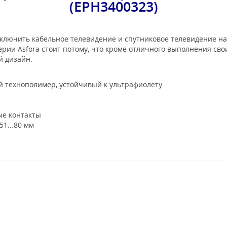
(EPH3400323)
лючить кабельное телевидение и спутниковое телевидение на 
c серии Asfora стоит потому, что кроме отличного выполнения с
й дизайн.
 технополимер, устойчивый к ультрафиолету
е контакты
51...80 мм