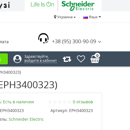
Украина
Язык
+38 (95) 300-90-09
лата
0
Здравствуйте,
войдите в кабинет
PH3400323)
(EPH3400323)
:
Есть в наличии
0 отзывов
EPH3400323
Артикул:
EPH3400323
ель:
Schneider Electric