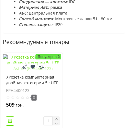
Соединения — клеммы:
IDC
Материал АБС:
рамка
АБС:
центральная плата
Способ монтажа:
Монтажные лапки 51...80 мм
Степень защиты:
IP20
Рекомендуемые товары
Популярный
⚡Розетка компьютерная
двойная категории 5e UTP
Asfora (EPH4400123)
EPH4400123
0
509
грн.