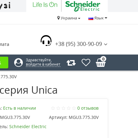
Украина
Язык
+38 (95) 300-90-09
лата
0
Здравствуйте,
войдите в кабинет
.775.30V
серия Unica
:
Есть в наличии
0 отзывов
MGU3.775.30V
Артикул:
MGU3.775.30V
ель:
Schneider Electric