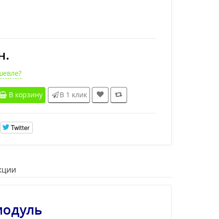
н.
шевле?
В корзину
В 1 клик
Twitter
кции
модуль