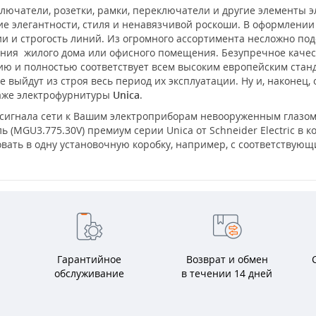
лючатели, розетки, рамки, переключатели и другие элементы 
е элегантности, стиля и ненавязчивой роскоши. В оформлени
 и строгость линий. Из огромного ассортимента несложно под
ения жилого дома или офисного помещения. Безупречное каче
нию и полностью соответствует всем высоким европейским ста
 выйдут из строя весь период их эксплуатации. Ну и, наконец,
таже электрофурнитуры
Unica
.
сигнала сети к Вашим электроприборам невооруженным глазом,
ь (MGU3.775.30V) премиум серии Unica от Schneider Electric в 
вать в одну установочную коробку, например, с соответствую
Гарантийное
Возврат и обмен
обслуживание
в течении 14 дней