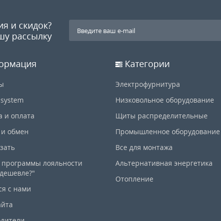
ия и скидок?
шу рассылку
ормация
Категории
ы
Электрофурнитура
-system
Низковольное оборудование
а и оплата
Щиты распределительные
 и обмен
Промышленное оборудование
азать
Все для монтажа
 программы лояльности
Альтернативная энергетика
дешевле?"
Отопление
ся с нами
айта
дители