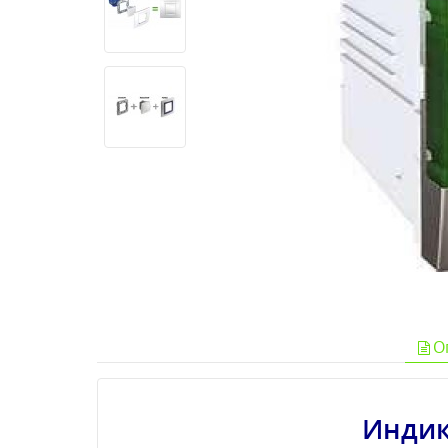
О
Индик