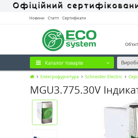
Новини
Статті
Сертифікати
Об'єк
Вироб
Каталог товарів
Електрофурнітура
Schneider Electric
Cері
MGU3.775.30V Індикат