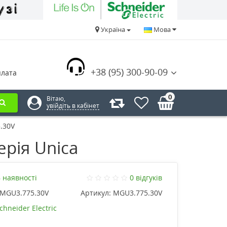
Україна
Мова
+38 (95) 300-90-09
плата
0
Вітаю,
увійдіть в кабінет
.30V
рія Unica
 наявності
0 відгуків
MGU3.775.30V
Артикул:
MGU3.775.30V
chneider Electric