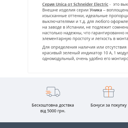
Серия Unica от Schneider Electric
- это вык
Внешне изделия серии
Уника
– воплощени
изысканные оттенки, идеальные пропорции
выключателями и т.д. для любого оформл
на заводе в Испании, не подлежит сомне
настолько надежны, что гарантированно не
элементарную простоту и легкость в мон
Для определения наличия или отсутствия 
красивый зеленый индикатор 10 А, 1 модул
одномодульный, очень удобно его монтиро
Бескоштовна доствка
Бонуси за покупку
від 5000 грн.