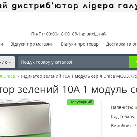
Пн-Пт: 09:00-18:00, Сб-Нд: вихідний
ти
Відгуки про магазин
Відгуки про товар
Доставка та о
ник
я Unica
Індикатор зелений 10А 1 модуль серія Unica MGU3.775
ор зелений 10А 1 модуль се
Популярний
Наявність:
В
Код товару:
Виробник:
S