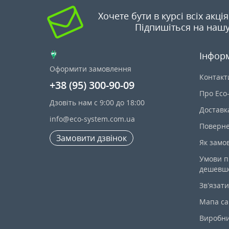
Хочете бути в курсі всіх акці
Підпишіться на нашу
Інфор
Оформити замовлення
Контакт
+38 (95) 300-90-09
Про Eco
Дзовіть нам с 9:00 до 18:00
Доставк
info@eco-system.com.ua
Поверне
Замовити дзвінок
Як замо
Умови п
дешевш
Зв’язати
Мапа са
Виробн