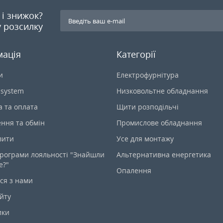
я і знижок?
 розсилку
мація
Категорії
и
Електрофурнітура
-system
Низковольтне обладнання
а та оплата
Щити розподільчі
ння та обмін
Промислове обладнання
вити
Усе для монтажу
рограми лояльності "Знайшли
Альтернативна енергетика
е?"
Опалення
ся з нами
йту
ики