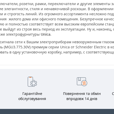
лючатели, розетки, рамки, переключатели и другие элементы 
е элегантности, стиля и ненавязчивой роскоши. В оформлени
 и строгость линий. Из огромного ассортимента несложно под
ения жилого дома или офисного помещения. Безупречное каче
нию и полностью соответствует всем высоким европейским ста
 выйдут из строя весь период их эксплуатации. Ну и, наконец,
таже электрофурнитуры
Unica
.
сигнала сети к Вашим электроприборам невооруженным глазом,
ь (MGU3.775.30V) премиум серии Unica от Schneider Electric в 
вать в одну установочную коробку, например, с соответствую
Гарантійне
Повернення та обмін
С
обслуговування
впродовж 14 днів