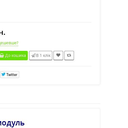
н.
дешевше?
До кошика
В 1 клік
Twitter
модуль