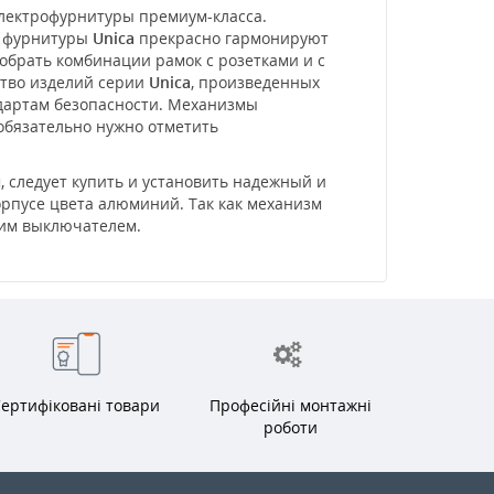
электрофурнитуры премиум-класса.
и фурнитуры
Unica
прекрасно гармонируют
обрать комбинации рамок с розетками и с
ство изделий серии
Unica
, произведенных
ндартам безопасности. Механизмы
 обязательно нужно отметить
 следует купить и установить надежный и
корпусе цвета алюминий. Так как механизм
щим выключателем.
ертифіковані товари
Професійні монтажні
роботи